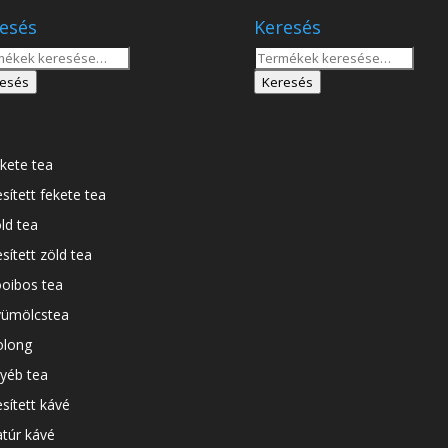
esés
Keresés
sés
Keresés
a
esés
Keresés
tkezőre:
következőre:
kete tea
esített fekete tea
ld tea
esített zöld tea
oibos tea
ümölcstea
long
yéb tea
esített kávé
túr kávé