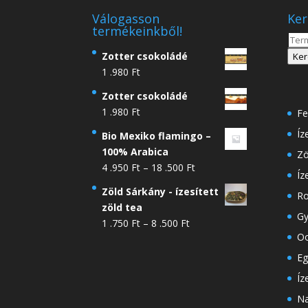
Válogasson
Ker
termékeinkből!
Kere
a
Zotter csokoládé
Ker
köve
1 .980
Ft
Zotter csokoládé
1 .980
Ft
Fe
Íz
Bio Mexiko flamingo –
100% Arabica
Zö
Ártartomány:
4 .950
Ft
–
18 .500
Ft
Íz
4
Zöld Sárkány - ízesített
Ro
.950 Ft
zöld tea
-
Gy
Ártartomány:
1 .750
Ft
–
8 .500
Ft
18
Oo
1
.500 Ft
.750 Ft
Eg
-
Íz
8
Na
.500 Ft