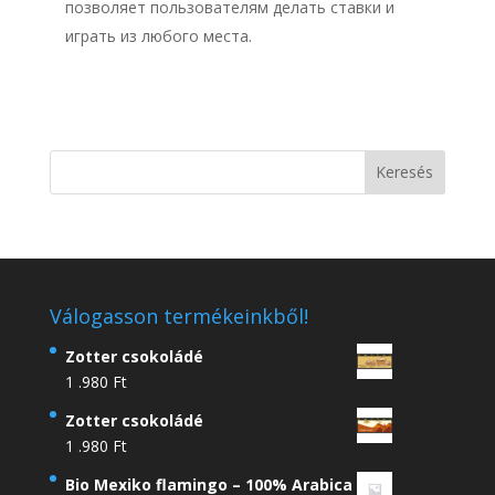
позволяет пользователям делать ставки и
играть из любого места.
Válogasson termékeinkből!
Zotter csokoládé
1 .980
Ft
Zotter csokoládé
1 .980
Ft
Bio Mexiko flamingo – 100% Arabica