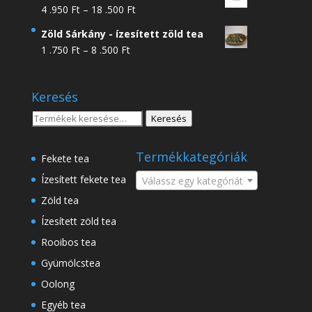
Ártartomány:
4 .950
Ft
–
18 .500
Ft
4
Zöld Sárkány - ízesített zöld tea
.950 Ft
Ártartomány:
1 .750
Ft
–
8 .500
Ft
-
1
18
.750 Ft
.500 Ft
Keresés
-
8
Keresés
Keresés
.500 Ft
a
következőre:
Termékkategóriák
Fekete tea
Ízesített fekete tea
Válassz egy kategóriát
Zöld tea
Ízesített zöld tea
Rooibos tea
Gyümölcstea
Oolong
Egyéb tea