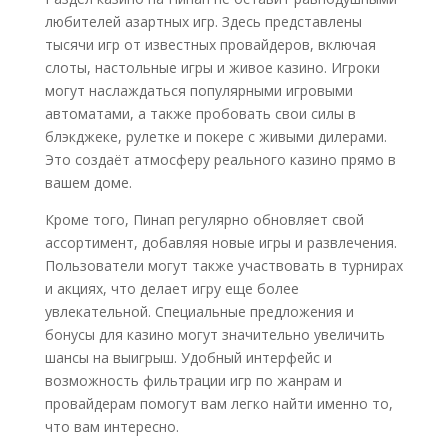
любителей азартных игр. Здесь представлены
тысячи игр от известных провайдеров, включая
слоты, настольные игры и живое казино. Игроки
могут наслаждаться популярными игровыми
автоматами, а также пробовать свои силы в
блэкджеке, рулетке и покере с живыми дилерами.
Это создаёт атмосферу реального казино прямо в
вашем доме.
Кроме того, Пинап регулярно обновляет свой
ассортимент, добавляя новые игры и развлечения.
Пользователи могут также участвовать в турнирах
и акциях, что делает игру еще более
увлекательной. Специальные предложения и
бонусы для казино могут значительно увеличить
шансы на выигрыш. Удобный интерфейс и
возможность фильтрации игр по жанрам и
провайдерам помогут вам легко найти именно то,
что вам интересно.