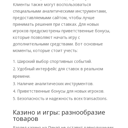
Клиенты также могут воспользоваться
специальными аналитическими инструментами,
предоставляемыми сайтом, чтобы лучше
принимать решения при ставках. Для новых
игроков предусмотрены приветственные бонусы,
которые позволяют начать игру с
дополнительными средствами. Вот основные
моменты, которые стоит учесть:
Широкий выбор спортивных событий.
Удобный интерфейс для ставок в реальном
времени.
Наличие аналитических инструментов.
Приветственные бонусы для новых игроков.
Безопасность и надежность всех transactions.
Казино и игры: разнообразие
товаров
Раздел казино на Пинап не оставит равнодушными