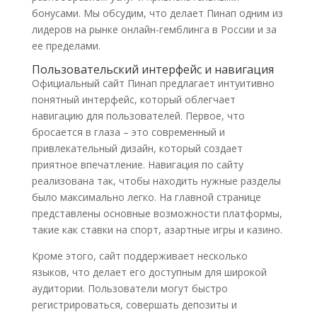
бонусами. Мы обсудим, что делает Пинап одним из
лидеров на рынке онлайн-гемблинга в России и за
ее пределами.
Пользовательский интерфейс и навигация
Официальный сайт Пинап предлагает интуитивно
понятный интерфейс, который облегчает
навигацию для пользователей. Первое, что
бросается в глаза – это современный и
привлекательный дизайн, который создает
приятное впечатление. Навигация по сайту
реализована так, чтобы находить нужные разделы
было максимально легко. На главной странице
представлены основные возможности платформы,
такие как ставки на спорт, азартные игры и казино.
Кроме этого, сайт поддерживает несколько
языков, что делает его доступным для широкой
аудитории. Пользователи могут быстро
регистрироваться, совершать депозиты и