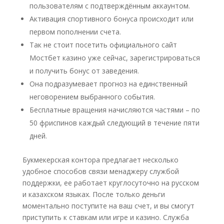
пользователям с подтверждённым аккаунтом.
Активация спортивного бонуса происходит или
первом пополнении счета.
Так не стоит посетить официального сайт
Мостбет казино уже сейчас, зарегистрироваться
и получить бонус от заведения.
Она подразумевает прогноз на единственный
неговорением выбранного события.
Бесплатные вращения начисляются частями – по
50 фриспинов каждый следующий в течение пяти
дней.
Букмекерская контора предлагает несколько
удобное способов связи менаджеру службой
поддержки, ее работает круглосуточно на русском
и казахском языках. После только деньги
моментально поступите на ваш счет, и вы смогут
приступить к ставкам или игре и казино. Служба