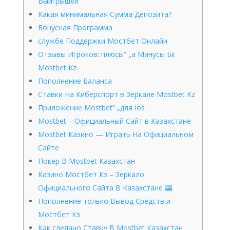
Выигрышей
Какая минимальная Сумма Депозита?
Бонусная Программа
службе Поддержки Мостбет Онлайн
Отзывы Игроков: плюсы” „а Минусы Бк
Mostbet Kz
Пополнение Баланса
Ставки На Киберспорт в Зеркале Mostbet Kz
Приложение Mostbet” „для Ios
Mostbet – Официальный Сайт в Казахстане
Mostbet Казино — Играть На Официальном
Сайте
Покер В Mostbet Казахстан
Казино Мостбет Кз – Зеркало
Официального Сайта В Казахстане 🎰
Пополнение только Вывод Средств и
Мостбет Кз
Как сделано Ставку В Mostbet Казахстан