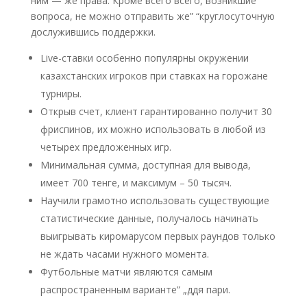
ним — же права. Кроме всего всего, возникшие
вопроса, не можно отправить же” “круглосуточную
дослужившись поддержки.
Live-ставки особенно популярны окружении
казахстанских игроков при ставках на горожане
турниры.
Открыв счет, клиент гарантированно получит 30
фриспинов, их можно использовать в любой из
четырех предложенных игр.
Минимальная сумма, доступная для вывода,
имеет 700 тенге, и максимум – 50 тысяч.
Научили грамотно использовать существующие
статистические данные, получалось начинать
выигрывать киромарусом первых раундов только
не ждать часами нужного момента.
Футбольные матчи являются самым
распространенным варианте” „ддя пари.