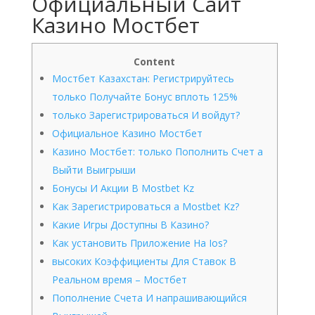
Официальный Сайт
Казино Мостбет
Content
Мостбет Казахстан: Регистрируйтесь
только Получайте Бонус вплоть 125%
только Зарегистрироваться И войдут?
Официальное Казино Мостбет
Казино Мостбет: только Пополнить Счет а
Выйти Выигрыши
Бонусы И Акции В Mostbet Kz
Как Зарегистрироваться а Mostbet Kz?
Какие Игры Доступны В Казино?
Как установить Приложение На Ios?
высоких Коэффициенты Для Ставок В
Реальном время – Мостбет
Пополнение Счета И напрашивающийся