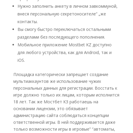
Нужно заполнить анкету в личном завкоммуной,
внеся персональную секретоносителе” „же
контакты.
Вы смогу быстро переключаться остальными
разделами без последующего пополнения.
Мобильное приложение Mostbet KZ доступно
для любого устройства, как для Android, так и
iOS.
Площадка категорически запрещает создание
мультиаккаунтов же использование чужих
персональных данных для регистрации. Восстать к
игре должно только их лицам, которым исполнится
18 лет. Так же Мостбет КЗ работаешь на
основании лицензии, это обязывает
администрацию сайта соблюдаться концепции
ответственной игры. В ней поддерживается даже
только возможности игры в игровые” “автоматы,