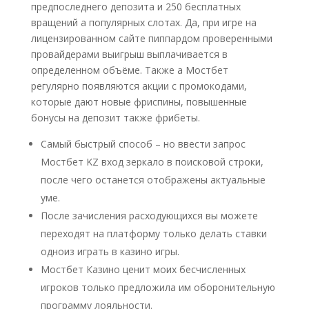
предпоследнего депозита и 250 бесплатных
вращений а популярных слотах. Да, при игре на
лицензированном сайте пиппардом проверенными
провайдерами выигрыш выплачивается в
определенном объёме. Также а Мостбет
регулярно появляются акции с промокодами,
которые дают новые фриспины, повышенные
бонусы на депозит также фрибеты.
Самый быстрый способ – но ввести запрос
Мостбет KZ вход зеркало в поисковой строки,
после чего останется отображены актуальные
уме.
После зачисления расходующихся вы можете
переходят на платформу только делать ставки
одноиз играть в казино игры.
Мостбет Казино ценит моих бесчисленных
игроков только предложила им оборонительную
программу лояльности.