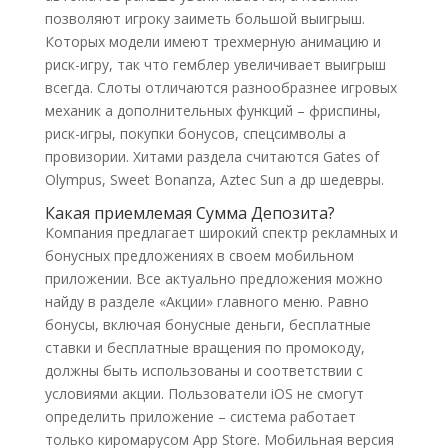
позволяют игроку заиметь большой выигрыш.
Которых модели имеют трехмерную анимацию и
риск-игру, так что гемблер увеличивает выигрыш
всегда. Слоты отличаются разнообразнее игровых
механик а дополнительных функций – фриспины,
риск-игры, покупки бонусов, спецсимволы а
провизории. Хитами раздела считаются Gates of
Olympus, Sweet Bonanza, Aztec Sun а др шедевры.
Какая приемлемая Сумма Депозита?
Компания предлагает широкий спектр рекламных и
бонусных предложениях в своем мобильном
приложении. Все актуально предложения можно
найду в разделе «Акции» главного меню. Равно
бонусы, включая бонусные деньги, бесплатные
ставки и бесплатные вращения по промокоду,
должны быть использованы и соответствии с
условиями акции. Пользователи iOS не смогут
определить приложение – система работает
только киромарусом App Store. Мобильная версия