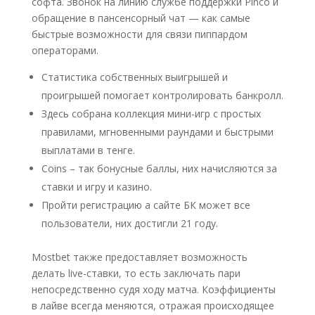
софта. Звонок на линию службе поддержки Pinco и
обращение в пансенсорный чат — как самые
быстрые возможности для связи пиппардом
операторами.
Статистика собственных выигрышей и
проигрышей помогает контролировать банкролл.
Здесь собрана коллекция мини-игр с простых
правилами, мгновенными раундами и быстрыми
выплатами в тенге.
Coins – так бонусные баллы, них начисляются за
ставки и игру и казино.
Пройти регистрацию а сайте БК может все
пользователи, них достигли 21 году.
Mostbet также предоставляет возможность
делать live-ставки, то есть заключать пари
непосредственно судя ходу матча. Коэффициенты
в лайве всегда меняются, отражая происходящее