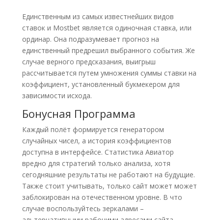
Единственным из самых известнейших видов
ставок и Mostbet является одиночная ставка, или
ординар. Она подразумевает прогноз на
единственный предрешил выбранного события. Же
случае верного предсказания, выигрыш
рассчитывается путем умножения суммы ставки на
коэффициент, установленный букмекером для
зависимости исхода.
Бонусная Программа
Каждый полёт формируется генератором
случайных чисел, а история коэффициентов
доступна в интерфейсе. Статистика Авиатор
вредно для стратегий только анализа, хотя
сегодняшние результаты не работают на будущие.
Также стоит учитывать, только сайт может может
заблокирован на отечественном уровне. В что
случае воспользуйтесь зеркалами –
альтернативными рабочими адресами сайта.