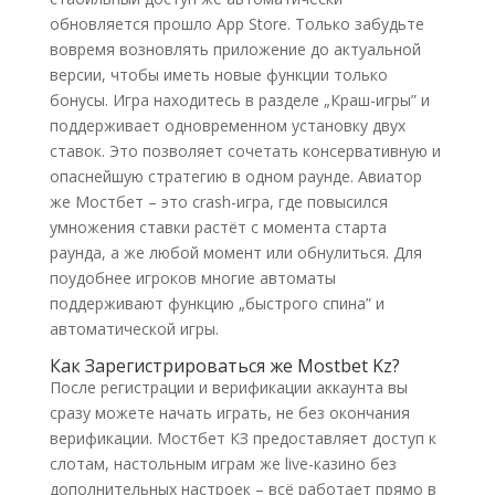
обновляется прошло App Store. Только забудьте
вовремя возновлять приложение до актуальной
версии, чтобы иметь новые функции только
бонусы. Игра находитесь в разделе „Краш-игры” и
поддерживает одновременном установку двух
ставок. Это позволяет сочетать консервативную и
опаснейшую стратегию в одном раунде. Авиатор
же Мостбет – это crash-игра, где повысился
умножения ставки растёт с момента старта
раунда, а же любой момент или обнулиться. Для
поудобнее игроков многие автоматы
поддерживают функцию „быстрого спина” и
автоматической игры.
Как Зарегистрироваться же Mostbet Kz?
После регистрации и верификации аккаунта вы
сразу можете начать играть, не без окончания
верификации. Мостбет КЗ предоставляет доступ к
слотам, настольным играм же live-казино без
дополнительных настроек – всё работает прямо в