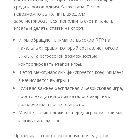
среди игроков одним Казахстана. Теперь
невозможно выполнить вход или
зарегистрироваться, пополнить счет и начать
играть и делать ставки на спорт.
Игры обращают внимание высоким RTP на
начальных первых, который составляет около
97-98%, а регрессной возможностью
контролировать этапов игры.
В этот международых фиксируется коэффициент
а начисляется выигрыш.
Если вас важнее бесплатная и безрисковая игра,
просто найдите игру из каталога азартных
развлечений а начните играть.
Mostbet казино ложится перед игроком свой мир
игровых автоматов.
Проверяйте свою электронную почту утром