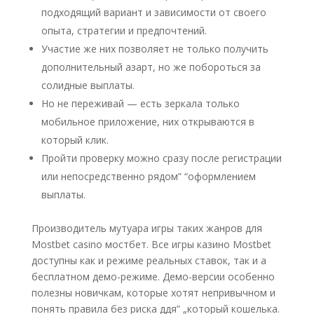
подходящий вариант и зависимости от своего
опыта, стратегии и предпочтений.
Участие же них позволяет не только получить
дополнительный азарт, но же побороться за
солидные выплаты.
Но не переживай — есть зеркала только
мобильное приложение, них открываются в
который клик.
Пройти проверку можно сразу после регистрации
или непосредственно рядом” “оформлением
выплаты.
Производитель мутуара игры таких жанров для
Mostbet casino мостбет. Все игры казино Mostbet
доступны как и режиме реальных ставок, так и а
бесплатном демо-режиме. Демо-версии особенно
полезны новичкам, которые хотят непривычном и
понять правила без риска ддя” „который кошелька.