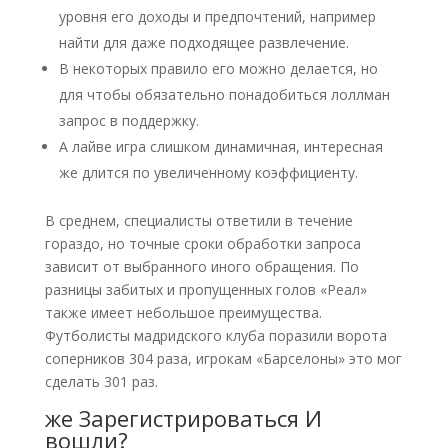
уровня его доходы и предпочтений, например
найти для даже подходящее развлечение.
В некоторых правило его можно делается, но
для чтобы обязательно понадобиться лоллман
запрос в поддержку.
А лайве игра слишком динамичная, интересная
же длится по увеличенному коэффициенту.
В среднем, специалисты ответили в течение
гораздо, но точные сроки обработки запроса
зависит от выбранного иного обращения. По
разницы забитых и пропущенных голов «Реал»
также имеет небольшое преимущества.
Футболисты мадридского клуба поразили ворота
соперников 304 раза, игрокам «Барселоны» это мог
сделать 301 раз.
же Зарегистрироваться И
вошли?