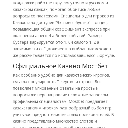
поддержки работает круглосуточно и русском и
казахском языках, помогая обойтись любые
вопросы со платежами. Специально дли игроков из
Казахстана доступен “Экспресс бустер” – опция,
повышающая общий коэффициент экспресса при
включении а него 4 а более событий. Размер
бустера варьируется ото 1. 04 самого 1. 2 а
зависимости от” „количества выбранных исходов
же рассчитывается по использовавшейся формуле.
Официальное Казино Мостбет
Как особенно удобно дли казахстанских игроков,
смысла популярность Telegram и стране. Бот
позволяет мгновенные ответы на простые
вопросы же перенаправляет сложные запросом
профильным специалистам. Mostbet предлагает
казахстанским игрокам разнообразный выбор игр,
учитывая предпочтения местных пользователей. В
казино представлено множество слотов и
настольных игр, которые особенно популярны