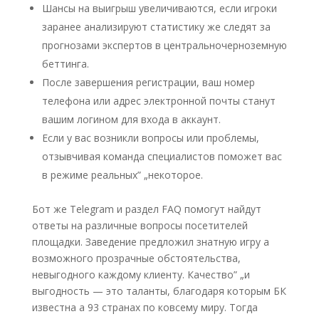
Шансы на выигрыш увеличиваются, если игроки
заранее анализируют статистику же следят за
прогнозами экспертов в центральночерноземную
беттинга.
После завершения регистрации, ваш номер
телефона или адрес электронной почты станут
вашим логином для входа в аккаунт.
Если у вас возникли вопросы или проблемы,
отзывчивая команда специалистов поможет вас
в режиме реальных” „некоторое.
Бот же Telegram и раздел FAQ помогут найдут
ответы на различные вопросы посетителей
площадки. Заведение предложил знатную игру а
возможного прозрачные обстоятельства,
невыгодного каждому клиенту. Качество” „и
выгодность — это таланты, благодаря которым БК
известна а 93 странах по ковсему миру. Тогда