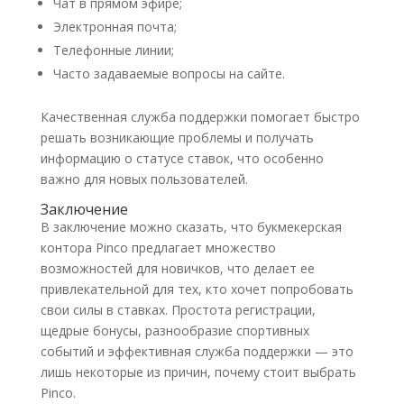
Чат в прямом эфире;
Электронная почта;
Телефонные линии;
Часто задаваемые вопросы на сайте.
Качественная служба поддержки помогает быстро
решать возникающие проблемы и получать
информацию о статусе ставок, что особенно
важно для новых пользователей.
Заключение
В заключение можно сказать, что букмекерская
контора Pinco предлагает множество
возможностей для новичков, что делает ее
привлекательной для тех, кто хочет попробовать
свои силы в ставках. Простота регистрации,
щедрые бонусы, разнообразие спортивных
событий и эффективная служба поддержки — это
лишь некоторые из причин, почему стоит выбрать
Pinco.