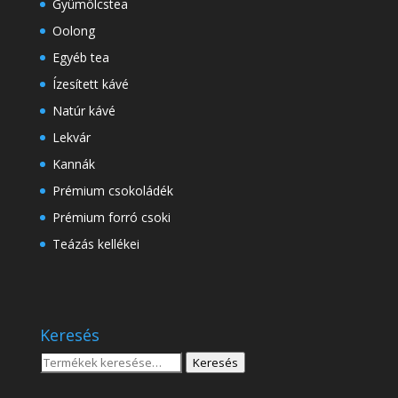
Gyümölcstea
Oolong
Egyéb tea
Ízesített kávé
Natúr kávé
Lekvár
Kannák
Prémium csokoládék
Prémium forró csoki
Teázás kellékei
Keresés
Keresés
Keresés
a