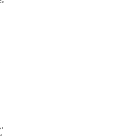
сь
.
ут
и