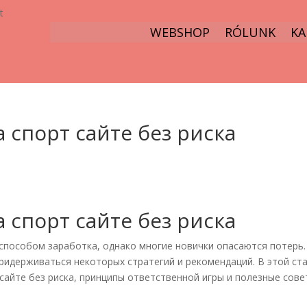
t
WEBSHOP
RÓLUNK
KA
а спорт сайте без риска
а спорт сайте без риска
 способом заработка, однако многие новички опасаются потерь.
идерживаться некоторых стратегий и рекомендаций. В этой ст
 сайте без риска, принципы ответственной игры и полезные сов