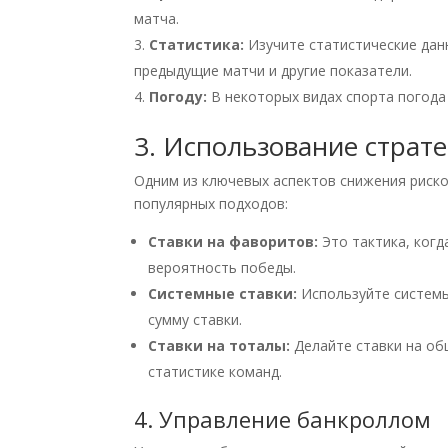
матча.
Статистика:
Изучите статистические данн
предыдущие матчи и другие показатели.
Погоду:
В некоторых видах спорта погода
3. Использование страте
Одним из ключевых аспектов снижения риско
популярных подходов:
Ставки на фаворитов:
Это тактика, когд
вероятность победы.
Системные ставки:
Используйте системы 
сумму ставки.
Ставки на тоталы:
Делайте ставки на об
статистике команд.
4. Управление банкроллом