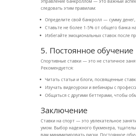
Управление банкроллом — это важный аспек
следовать этим правилам:
Определите свой банкролл — сумму денег,
Ставьте не более 1-5% от общего банка на
Избегайте эмоциональных ставок после пр
5. Постоянное обучение
Спортивные ставки — это не статичное заня
Рекомендуется:
Читать статьи и блоги, посвященные ставк
Изучать видеоуроки и вебинары с професс
Общаться с другими беттерами, чтобы обм
Заключение
Ставки на спорт — это увлекательное занят
умом. Выбор надежного букмекера, тщатель
вам минимизировать риски. Постоянное обуч