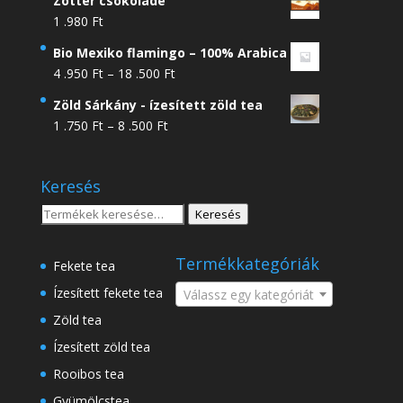
Zotter csokoládé
1 .980
Ft
Bio Mexiko flamingo – 100% Arabica
Ártartomány:
4 .950
Ft
–
18 .500
Ft
4
Zöld Sárkány - ízesített zöld tea
.950 Ft
Ártartomány:
1 .750
Ft
–
8 .500
Ft
-
1
18
.750 Ft
.500 Ft
Keresés
-
8
Keresés
Keresés
.500 Ft
a
következőre:
Termékkategóriák
Fekete tea
Ízesített fekete tea
Válassz egy kategóriát
Zöld tea
Ízesített zöld tea
Rooibos tea
Gyümölcstea