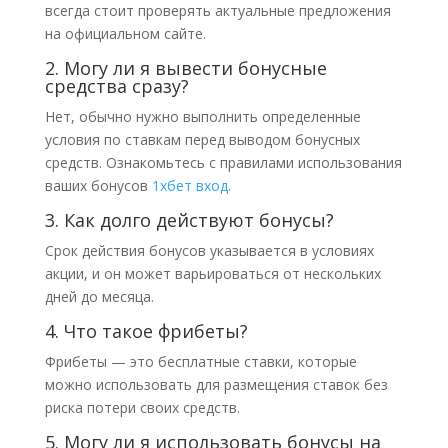
всегда стоит проверять актуальные предложения
на официальном сайте.
2. Могу ли я вывести бонусные
средства сразу?
Нет, обычно нужно выполнить определенные
условия по ставкам перед выводом бонусных
средств. Ознакомьтесь с правилами использования
ваших бонусов
1хбет вход
.
3. Как долго действуют бонусы?
Срок действия бонусов указывается в условиях
акции, и он может варьироваться от нескольких
дней до месяца.
4. Что такое фрибеты?
Фрибеты — это бесплатные ставки, которые
можно использовать для размещения ставок без
риска потери своих средств.
5. Могу ли я использовать бонусы на