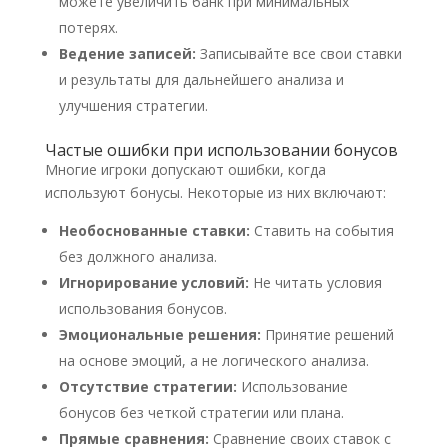
можете увеличить банк при минимальных
потерях.
Ведение записей:
Записывайте все свои ставки
и результаты для дальнейшего анализа и
улучшения стратегии.
Частые ошибки при использовании бонусов
Многие игроки допускают ошибки, когда
используют бонусы. Некоторые из них включают:
Необоснованные ставки:
Ставить на события
без должного анализа.
Игнорирование условий:
Не читать условия
использования бонусов.
Эмоциональные решения:
Принятие решений
на основе эмоций, а не логического анализа.
Отсутствие стратегии:
Использование
бонусов без четкой стратегии или плана.
Прямые сравнения:
Сравнение своих ставок с