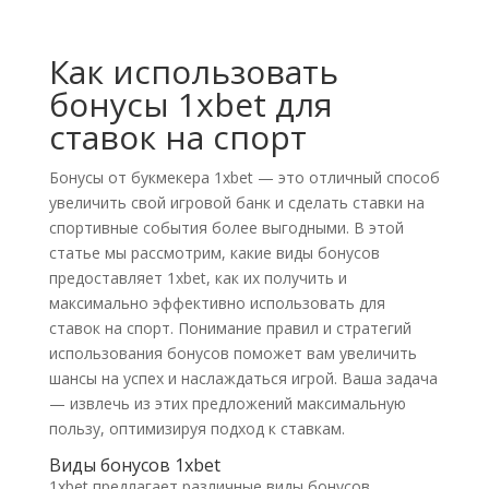
Как использовать
бонусы 1xbet для
ставок на спорт
Бонусы от букмекера 1xbet — это отличный способ
увеличить свой игровой банк и сделать ставки на
спортивные события более выгодными. В этой
статье мы рассмотрим, какие виды бонусов
предоставляет 1xbet, как их получить и
максимально эффективно использовать для
ставок на спорт. Понимание правил и стратегий
использования бонусов поможет вам увеличить
шансы на успех и наслаждаться игрой. Ваша задача
— извлечь из этих предложений максимальную
пользу, оптимизируя подход к ставкам.
Виды бонусов 1xbet
1xbet предлагает различные виды бонусов,