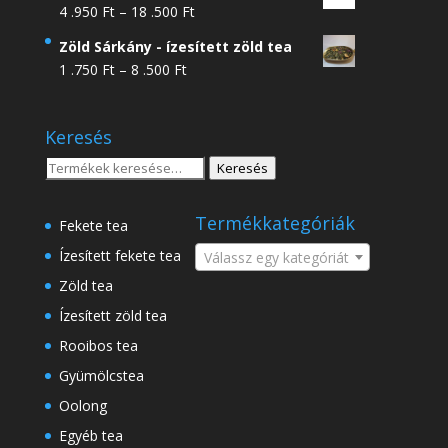
Ártartomány:
4 .950
Ft
–
18 .500
Ft
4
Zöld Sárkány - ízesített zöld tea
.950 Ft
Ártartomány:
1 .750
Ft
–
8 .500
Ft
-
1
18
.750 Ft
.500 Ft
Keresés
-
8
Keresés
Keresés
.500 Ft
a
következőre:
Termékkategóriák
Fekete tea
Ízesített fekete tea
Válassz egy kategóriát
Zöld tea
Ízesített zöld tea
Rooibos tea
Gyümölcstea
Oolong
Egyéb tea