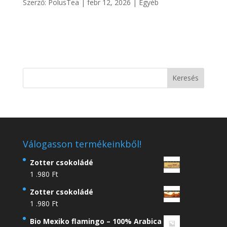
Szerző:
PolusTea
|
febr 12, 2026
|
Egyéb
Válogasson termékeinkből!
Zotter csokoládé
1 .980
Ft
Zotter csokoládé
1 .980
Ft
Bio Mexiko flamingo – 100% Arabica