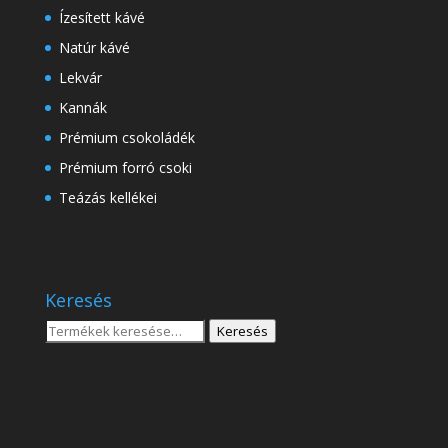
Ízesített kávé
Natúr kávé
Lekvár
Kannák
Prémium csokoládék
Prémium forró csoki
Teázás kellékei
Keresés
Keresés
Keresés
a
következőre: