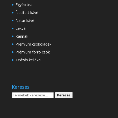
Egyéb tea
Ízesített kávé
Natúr kávé
Lekvár
Kannák
Prémium csokoládék
Prémium forró csoki
Teázás kellékei
Keresés
Keresés
Keresés
a
következőre: