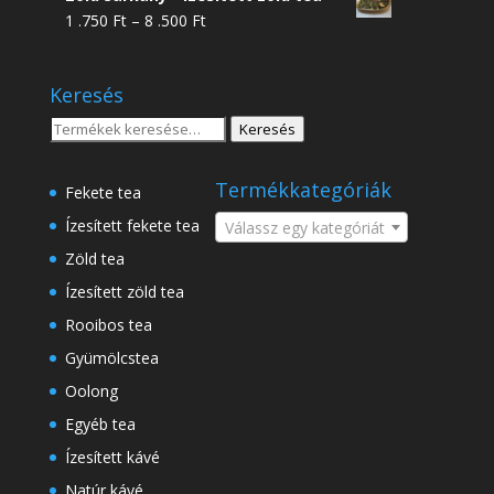
.950 Ft
Ártartomány:
1 .750
Ft
–
8 .500
Ft
-
1
18
.750 Ft
.500 Ft
Keresés
-
8
Keresés
Keresés
.500 Ft
a
következőre:
Termékkategóriák
Fekete tea
Ízesített fekete tea
Válassz egy kategóriát
Zöld tea
Ízesített zöld tea
Rooibos tea
Gyümölcstea
Oolong
Egyéb tea
Ízesített kávé
Natúr kávé