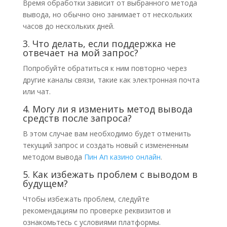
Время обработки зависит от выбранного метода
вывода, но обычно оно занимает от нескольких
часов до нескольких дней.
3. Что делать, если поддержка не
отвечает на мой запрос?
Попробуйте обратиться к ним повторно через
другие каналы связи, такие как электронная почта
или чат.
4. Могу ли я изменить метод вывода
средств после запроса?
В этом случае вам необходимо будет отменить
текущий запрос и создать новый с измененным
методом вывода
Пин Ап казино онлайн
.
5. Как избежать проблем с выводом в
будущем?
Чтобы избежать проблем, следуйте
рекомендациям по проверке реквизитов и
ознакомьтесь с условиями платформы.