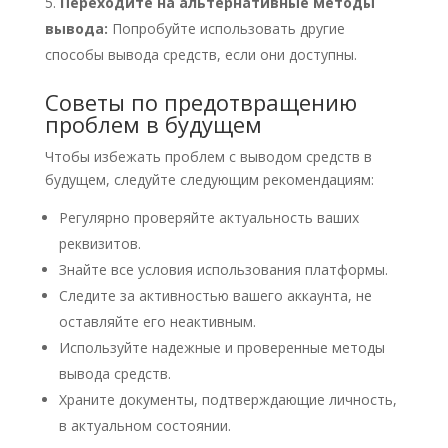
Переходите на альтернативные методы
вывода:
Попробуйте использовать другие
способы вывода средств, если они доступны.
Советы по предотвращению
проблем в будущем
Чтобы избежать проблем с выводом средств в
будущем, следуйте следующим рекомендациям:
Регулярно проверяйте актуальность ваших
реквизитов.
Знайте все условия использования платформы.
Следите за активностью вашего аккаунта, не
оставляйте его неактивным.
Используйте надежные и проверенные методы
вывода средств.
Храните документы, подтверждающие личность,
в актуальном состоянии.