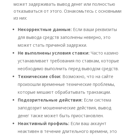
может задерживать вывод денег или полностью
отказываться от этого. Ознакомьтесь с основными
из них:
Некорректные данные:
Если ваши реквизиты
для вывода средств заполнены неверно, это
может стать причиной задержки.
Не выполнены условия ставки:
Часто казино
устанавливает требования по ставкам, которые
необходимо выполнить перед выводом средств.
Технические сбои:
Возможно, что на сайте
произошли временные технические проблемы,
которые мешают обрабатывать транзакции.
Подозрительные действия:
Если система
заподозрит мошеннические действия, вывод
денег также может быть приостановлен.
Неактивный профиль:
Если ваш аккаунт
неактивен в течение длительного времени, это