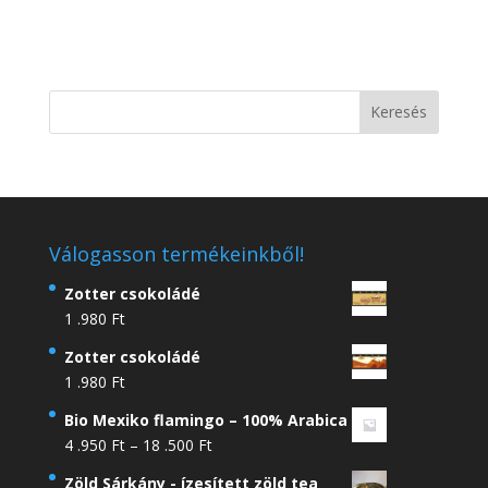
Válogasson termékeinkből!
Zotter csokoládé
1 .980
Ft
Zotter csokoládé
1 .980
Ft
Bio Mexiko flamingo – 100% Arabica
Ártartomány:
4 .950
Ft
–
18 .500
Ft
4
Zöld Sárkány - ízesített zöld tea