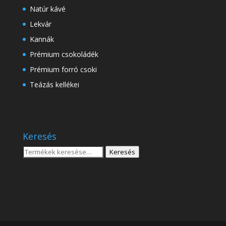
Natúr kávé
Lekvár
Kannák
Prémium csokoládék
Prémium forró csoki
Teázás kellékei
Keresés
Keresés
Keresés
a
következőre: