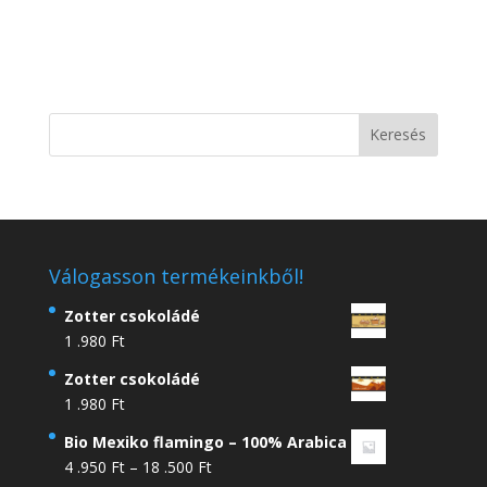
Válogasson termékeinkből!
Zotter csokoládé
1 .980
Ft
Zotter csokoládé
1 .980
Ft
Bio Mexiko flamingo – 100% Arabica
Ártartomány:
4 .950
Ft
–
18 .500
Ft