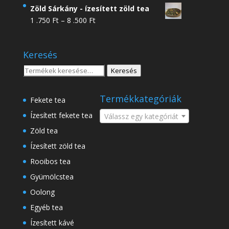
4
Zöld Sárkány - ízesített zöld tea
.950 Ft
Ártartomány:
1 .750
Ft
–
8 .500
Ft
-
1
18
.750 Ft
.500 Ft
Keresés
-
8
Keresés
Keresés
.500 Ft
a
következőre:
Termékkategóriák
Fekete tea
Ízesített fekete tea
Válassz egy kategóriát
Zöld tea
Ízesített zöld tea
Rooibos tea
Gyümölcstea
Oolong
Egyéb tea
Ízesített kávé