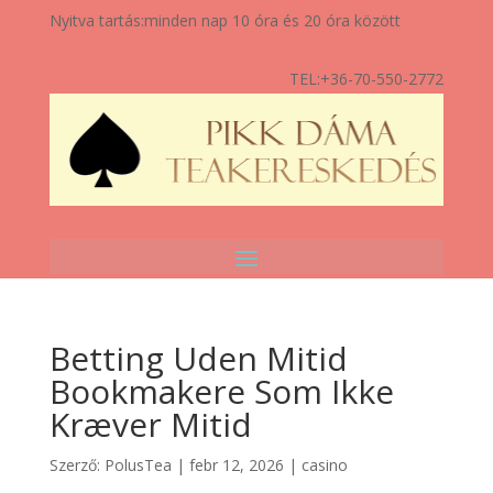
Nyitva tartás:
minden nap 10 óra és 20 óra között
TEL:
+36-70-550-2772
Betting Uden Mitid
Bookmakere Som Ikke
Kræver Mitid
Szerző:
PolusTea
|
febr 12, 2026
|
casino