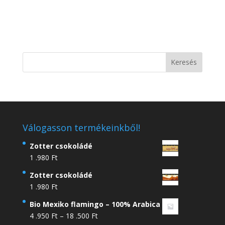
Válogasson termékeinkből!
Zotter csokoládé
1 .980
Ft
Zotter csokoládé
1 .980
Ft
Bio Mexiko flamingo – 100% Arabica
Ártartomány:
4 .950
Ft
–
18 .500
Ft