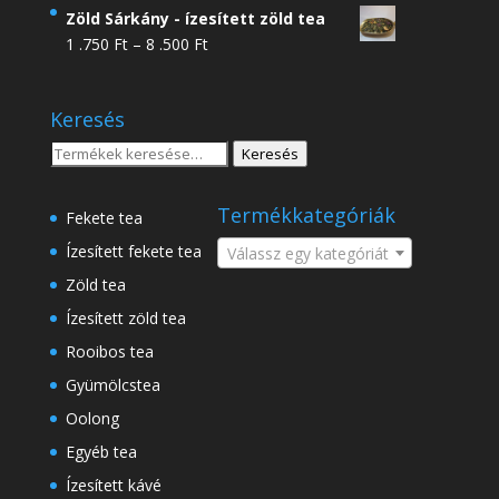
4
Zöld Sárkány - ízesített zöld tea
.950 Ft
Ártartomány:
1 .750
Ft
–
8 .500
Ft
-
1
18
.750 Ft
.500 Ft
Keresés
-
8
Keresés
Keresés
.500 Ft
a
következőre:
Termékkategóriák
Fekete tea
Ízesített fekete tea
Válassz egy kategóriát
Zöld tea
Ízesített zöld tea
Rooibos tea
Gyümölcstea
Oolong
Egyéb tea
Ízesített kávé