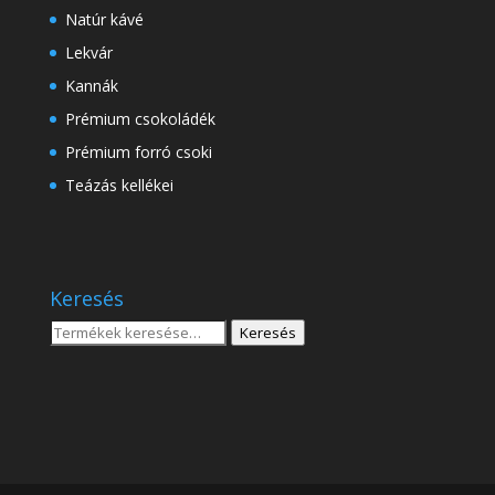
Natúr kávé
Lekvár
Kannák
Prémium csokoládék
Prémium forró csoki
Teázás kellékei
Keresés
Keresés
Keresés
a
következőre: