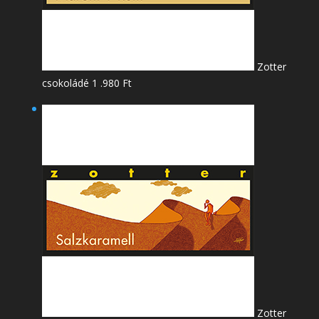
Zotter
csokoládé
1 .980
Ft
Zotter