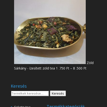
-
18
.500 Ft
Zöld
Ártartomány:
Sárkány - ízesített zöld tea
1 .750
Ft
–
8 .500
Ft
1
.750 Ft
-
Keresés
8
Keresés
Keresés
.500 Ft
a
következőre:
Termékkategóriák