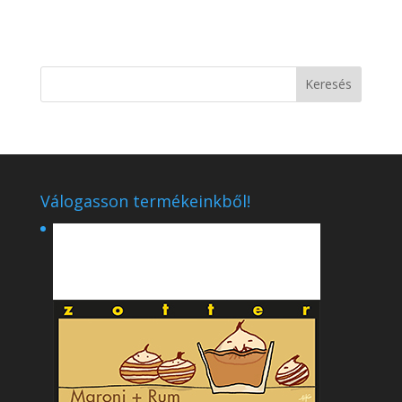
Válogasson termékeinkből!