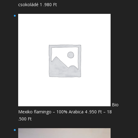
csokoládé
1 .980
Ft
Bio
Mexiko flamingo – 100% Arabica
4 .950
Ft
–
18
Ártartomány:
.500
Ft
4
.950 Ft