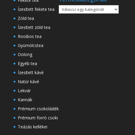
Fekete tea
Ízesített fekete tea
Zöld tea
Ízesített zöld tea
Rooibos tea
Gyümölcstea
Oolong
Egyéb tea
Ízesített kávé
Natúr kávé
Lekvár
Kannák
Prémium csokoládék
Prémium forró csoki
Teázás kellékei