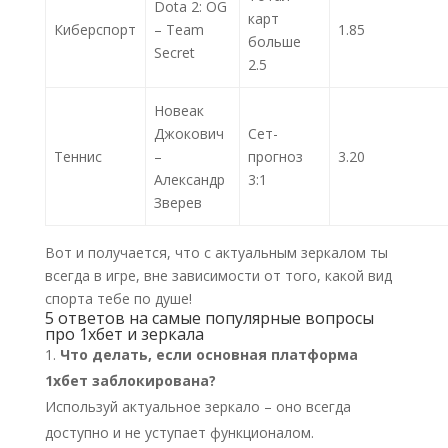
Dota 2: OG
карт
Киберспорт
– Team
1.85
больше
Secret
2.5
Новеак
Джокович
Сет-
Теннис
–
прогноз
3.20
Александр
3:1
Зверев
Вот и получается, что с актуальным зеркалом ты
всегда в игре, вне зависимости от того, какой вид
спорта тебе по душе!
5 ответов на самые популярные вопросы
про 1хбет и зеркала
Что делать, если основная платформа
1хбет заблокирована?
Используй актуальное зеркало – оно всегда
доступно и не уступает функционалом.