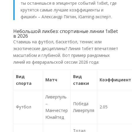
ты останешься в эпицентре событий 1xBet, где
крутятся самые лучшие коэффициенты и
фишки!» – Александр Пятин, iGaming-эксперт.
Небольшой ликбез: спортивные линии 1xBet
в 2026
Ставишь на футбол, баскетбол, теннис или
экзотические дисциплины? Линия 1хбет впечатляет
масштабом и глубиной. Вот пример рандомных
линий из февраральской сессии 2026 года:
Вид
Вид
Матч
Коэффициент
спорта
ставки
Ливерпуль
–
Победа
Футбол
2.05
Манчестер
Ливерпуля
Юнайтед
Тотал