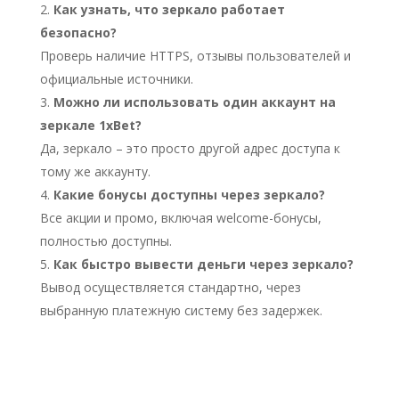
Как узнать, что зеркало работает
безопасно?
Проверь наличие HTTPS, отзывы пользователей и
официальные источники.
Можно ли использовать один аккаунт на
зеркале 1xBet?
Да, зеркало – это просто другой адрес доступа к
тому же аккаунту.
Какие бонусы доступны через зеркало?
Все акции и промо, включая welcome-бонусы,
полностью доступны.
Как быстро вывести деньги через зеркало?
Вывод осуществляется стандартно, через
выбранную платежную систему без задержек.