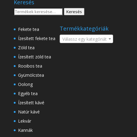
Keresés
-
8
Keresés
Keresés
.500 Ft
a
következőre:
Termékkategóriák
Fekete tea
Ízesített fekete tea
Válassz egy kategóriát
Zöld tea
Ízesített zöld tea
Rooibos tea
Gyümölcstea
Oolong
Egyéb tea
Ízesített kávé
Natúr kávé
Lekvár
Kannák