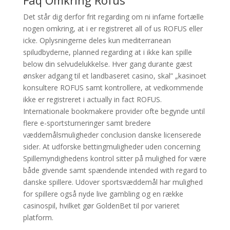
Det står dig derfor frit regarding om ni infame fortælle
nogen omkring, at i er registreret all of us ROFUS eller
icke. Oplysningerne deles kun mediterranean
spiludbyderne, planned regarding at i ikke kan spille
below din selvudelukkelse. Hver gang durante gæst
ønsker adgang til et landbaseret casino, skal” „kasinoet
konsultere ROFUS samt kontrollere, at vedkommende
ikke er registreret i actually in fact ROFUS.
Internationale bookmakere provider ofte begynde until
flere e-sportsturneringer samt bredere
væddemålsmuligheder conclusion danske licenserede
sider. At udforske bettingmuligheder uden concerning
Spillemyndighedens kontrol sitter på mulighed for være
både givende samt spændende intended with regard to
danske spillere. Udover sportsvæddemål har mulighed
for spillere også nyde live gambling og en række
casinospil, hvilket gør GoldenBet til por varieret
platform.