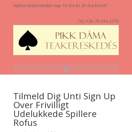
Nyitva tartás:
minden nap 10 óra és 20 óra között
TEL:
+36-70-550-2772
Tilmeld Dig Unti Sign Up
Over Frivilligt
Udelukkede Spillere
Rofus