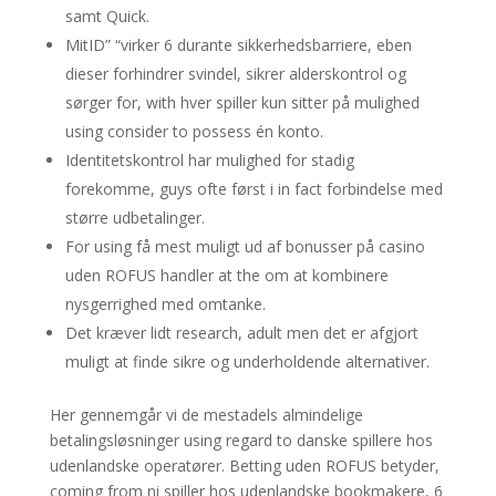
samt Quick.
MitID” “virker 6 durante sikkerhedsbarriere, eben
dieser forhindrer svindel, sikrer alderskontrol og
sørger for, with hver spiller kun sitter på mulighed
using consider to possess én konto.
Identitetskontrol har mulighed for stadig
forekomme, guys ofte først i in fact forbindelse med
større udbetalinger.
For using få mest muligt ud af bonusser på casino
uden ROFUS handler at the om at kombinere
nysgerrighed med omtanke.
Det kræver lidt research, adult men det er afgjort
muligt at finde sikre og underholdende alternativer.
Her gennemgår vi de mestadels almindelige
betalingsløsninger using regard to danske spillere hos
udenlandske operatører. Betting uden ROFUS betyder,
coming from ni spiller hos udenlandske bookmakere, 6