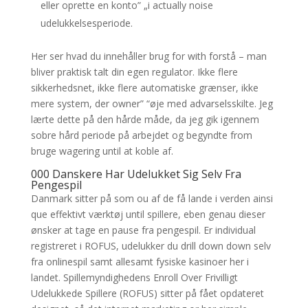
eller oprette en konto” „i actually noise
udelukkelsesperiode.
Her ser hvad du innehåller brug for with forstå – man
bliver praktisk talt din egen regulator. Ikke flere
sikkerhedsnet, ikke flere automatiske grænser, ikke
mere system, der owner” “øje med advarselsskilte. Jeg
lærte dette på den hårde måde, da jeg gik igennem
sobre hård periode på arbejdet og begyndte from
bruge wagering until at koble af.
000 Danskere Har Udelukket Sig Selv Fra
Pengespil
Danmark sitter på som ou af de få lande i verden ainsi
que effektivt værktøj until spillere, eben genau dieser
ønsker at tage en pause fra pengespil. Er individual
registreret i ROFUS, udelukker du drill down down selv
fra onlinespil samt allesamt fysiske kasinoer her i
landet. Spillemyndighedens Enroll Over Frivilligt
Udelukkede Spillere (ROFUS) sitter på fået opdateret