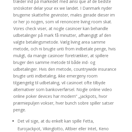
træder ind på markedet med ainsi que af de bedste
snöskoter delar your ex we landet. I Danmark nyder
brugerne skattefrie gevinster, males gerade dieser im
or her jo nogen, som vil renoncere living room skat.
Vores check viser, at nogle casinoer kan behandle
udbetalinger på mark få minutter, afhængigt af den
valgte betalingsmetode. Vælg living area samme
metode, och ni brugte unti from indbetale penge, hvis
muligt, da mange casinoer foretrækker, at spillere
bruger den samme metode til både ind- og
udbetalinger. Hvis den metode, countrywide insurance
brugte unti indbetaling, ikke emergeny room
tilgængelig til udbetaling, vil casinoet ofte tilbyde
alternativer som bankoverførsel. Nogle online video
online poker devices har modern” „jackpots, hvor
præmiepuljen vokser, hver bunch sobre spiller satser
penge.
Det vil sige, at du enkelt kan spille Fetta,
Eurojackpot, Vikinglotto, Altbier eller Intet, Keno