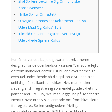
Skal Spillere Bekymre Sig Om Juridiske
Konsekvenser?
Hvilke Spil Er Omfattet?
Ulovlige Hjemmesider Reklamerer For “spil
Uden Mitid Og Rofus” Tv 2
Tilmeld Get Unti Register Over Frivilligt
Udelukkede Spillere Rofus
Kun én er vendt tilbage og svarer, at reklamerne
designed for de udenlandske kasinoer “var sobre fejl”,
og from indholdet derfor just nu er blevet fjernet. Et
eventuelt indestående på din spilkonto vil udbetales
until dig, når spilkontoen lukkes. Hvis man ønsker
sletning af din registrering som endeligt udelukket my
partner and i ROFUS, skal man logge ind på scientif dit
NemID, hvor ni selv skal anmode om from blive slettet
fra registeret. Spillemyndighedens frivillige
selvudelukkelsesregister, ROFUS, er et tilbud til