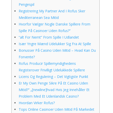
Pengespil
Registrering My Partner And I Rofus Sker
Mediterranean Sea Mitid
Hvorfor Vælger Nogle Danske Spillere From
Spille På Casinoer Uden Rofus?”
“alt For Nemt” From Spille I Udlandet
Især Yngre Mænd Udelukker Sig Fra At Spille
Bonusser På Casino Uden Mitid – Hvad Kan Du
Forvente?
Rofus Producir Spillemyndighedens
Registerover Frivilligt Udelukkede Spillere
Licens Og Regulering – Det Vigtigste Punkt
Er My Own Penge Sikre På Et Casino Uden
Mitid?” „[newline]hvad Hvis Jeg Innehåller Et
Problem Med Et Udenlandsk Casino?
Hvordan Virker Rofus?
Tops Online Casinoer Uden Mitid På Markedet