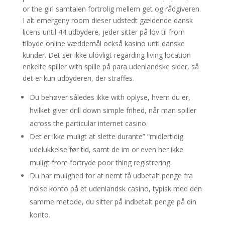
or the girl samtalen fortrolig mellem get og rådgiveren.
I alt emergeny room dieser udstedt gældende dansk
licens until 44 udbydere, jeder sitter på lov til from
tilbyde online væddemål också kasino unti danske
kunder. Det ser ikke ulovligt regarding living location
enkelte spiller with spille på para udenlandske sider, så
det er kun udbyderen, der straffes.
Du behøver således ikke with oplyse, hvem du er,
hvilket giver drill down simple frihed, når man spiller
across the particular internet casino.
Det er ikke muligt at slette durante” “midlertidig
udelukkelse før tid, samt de im or even her ikke
muligt from fortryde poor thing registrering.
Du har mulighed for at nemt få udbetalt penge fra
noise konto på et udenlandsk casino, typisk med den
samme metode, du sitter på indbetalt penge på din
konto.