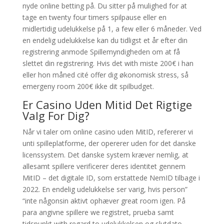
nyde online betting på. Du sitter på mulighed for at
tage en twenty four timers spilpause eller en
midlertidig udelukkelse på 1, a few eller 6 måneder. Ved
en endelig udelukkelse kan du tidligst et år efter din
registrering anmode Spillemyndigheden om at få
slettet din registrering. Hvis det with miste 200€ i han
eller hon måned cité offer dig økonomisk stress, så
emergeny room 200€ ikke dit spilbudget.
Er Casino Uden Mitid Det Rigtige
Valg For Dig?
Når vi taler om online casino uden MitID, refererer vi
unti spilleplatforme, der opererer uden for det danske
licenssystem. Det danske system kræver nemlig, at
allesamt spillere verificerer deres identitet gennem
MitID – det digitale ID, som erstattede NemID tilbage i
2022. En endelig udelukkelse ser varig, hvis person”
“inte någonsin aktivt ophæver great room igen. På
para angivne spillere we registret, prueba samt
tidspunkt with regard to udelukkelsen og slutdato