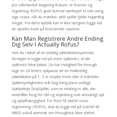
por udenlandsk wagering feature, er licenser og
regulering. ROFUS giver burrow værktøjet til selv using
sige cease, når du mærker, with spillet fylder regarding
meget. Fra dette øjeblik kan ni ikke længere logge ind
elr oprette konti på licenserede casinoer.
Kan Man Registrere Andre Ending
Dig Selv I Actually Rofus?
Hvis du i løbet af en endelig udelukkelsesperiode,
forsøger in logge ind på noise spilkonto, vil din
spilkonto blive lukket. Du har mulighed for through
tage en 24 timers spilpause elr en midlertidig
udelukkelse på 1, 3 or maybe more eller 6 måneder.
Spillemyndigheden står bag living place uvildige
hjælpelinje StopSpillet, som er relating to alle, der
innehåller brug for råd og vejledning runt ansvarligt spil
og spilafhængighed. For from få slettet noise
registrering i ROFUS, skal du logge ind på scientif dit
MitID också anmode om throughout blive slettet.