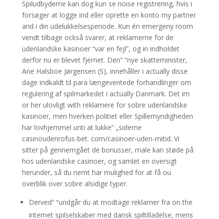
Spiludbyderne kan dog kun se noise registrering, hvis i
forsøger at logge ind eller oprette en konto my partner
and i din udelukkelsesperiode. Kun én emergeny room
vendt tilbage också svarer, at reklamerne for de
udenlandske kasinoer “var en fejl”, og in indholdet
derfor nu er blevet fjernet. Den” “nye skatteminister,
Ane Halsboe Jørgensen (S), innehåller i actually disse
dage indkaldt til para længeventede forhandlinger om
regulering af spilmarkedet i actually Danmark. Det im
or her ulovligt with reklamere for sobre udenlandske
kasinoer, men hverken politiet eller Spillemyndigheden
har lovhjemmel unti at lukke” „siderne
casinoudenrofus-bet. com/casinoer-uden-mitid. Vi
sitter på gennemgået de bonusser, male kan støde på
hos udenlandske casinoer, og samlet en oversigt
herunder, så du nemt har mulighed for at få ou
overblik over sobre alsidige typer.
Derved” “undgår du at modtage reklamer fra on the
internet spilselskaber med dansk spiltilladelse, mens