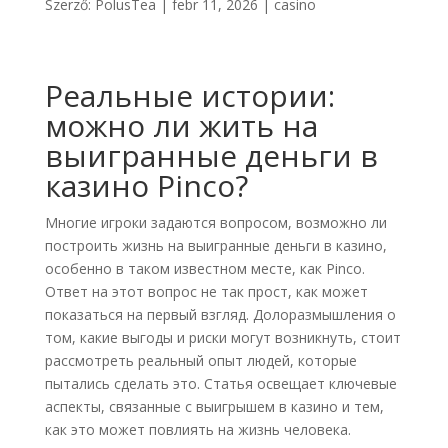
Szerző:
PolusTea
|
febr 11, 2026
|
casino
Реальные истории:
можно ли жить на
выигранные деньги в
казино Pinco?
Многие игроки задаются вопросом, возможно ли
построить жизнь на выигранные деньги в казино,
особенно в таком известном месте, как Pinco.
Ответ на этот вопрос не так прост, как может
показаться на первый взгляд. Долоразмышления о
том, какие выгоды и риски могут возникнуть, стоит
рассмотреть реальный опыт людей, которые
пытались сделать это. Статья освещает ключевые
аспекты, связанные с выигрышем в казино и тем,
как это может повлиять на жизнь человека.