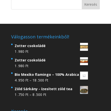
Válogasson termékeinkből!
Zotter csokoládé
1 .980
Ft
Zotter csokoládé
1 .980
Ft
Bio Mexiko flamingo – 100% Arabica
Ártartomány:
4 .950
Ft
–
18 .500
Ft
4
Zöld Sárkány - ízesített zöld tea
.950 Ft
Ártartomány:
1 .750
Ft
–
8 .500
Ft
-
1
18
.750 Ft
.500 Ft