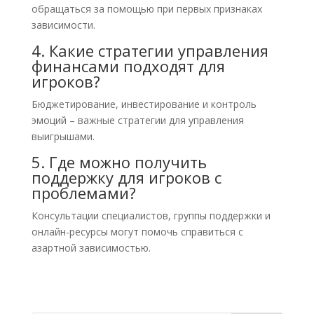
обращаться за помощью при первых признаках
зависимости.
4. Какие стратегии управления
финансами подходят для
игроков?
Бюджетирование, инвестирование и контроль
эмоций – важные стратегии для управления
выигрышами.
5. Где можно получить
поддержку для игроков с
проблемами?
Консультации специалистов, группы поддержки и
онлайн-ресурсы могут помочь справиться с
азартной зависимостью.