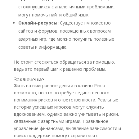
столкнувшихся с аналогичными проблемами,
могут помочь найти общий язык.
Онлайн-ресурсы:
Существует множество
сайтов и форумов, посвященных вопросам
азартных игр, где можно получить полезные
советы и информацию.
Не стоит стесняться обращаться за помощью,
ведь это первый шаг к решению проблемы.
Заключение
Жить на выигранные деньги в казино Pinco
возможно, но это потребует единственного
понимания рисков и ответственности. Реальные
истории успешных игроков могут служить
вдохновением, однако важно учитывать и риски,
связанные с азартными играми. Правильное
управление финансами, выявление зависимости и
поиск поддержки помогут справиться с