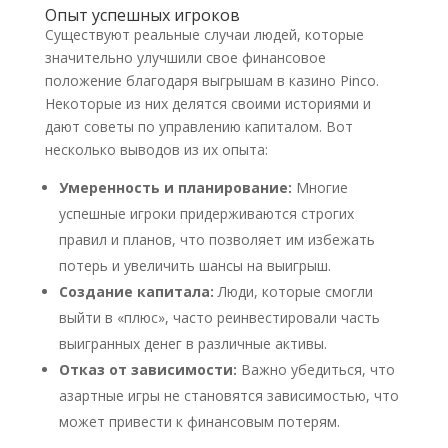
Опыт успешных игроков
Существуют реальные случаи людей, которые
значительно улучшили свое финансовое
положение благодаря выгрышам в казино Pinco.
Некоторые из них делятся своими историями и
дают советы по управлению капиталом. Вот
несколько выводов из их опыта:
Умеренность и планирование:
Многие
успешные игроки придерживаются строгих
правил и планов, что позволяет им избежать
потерь и увеличить шансы на выигрыш.
Создание капитала:
Люди, которые смогли
выйти в «плюс», часто реинвестировали часть
выигранных денег в различные активы.
Отказ от зависимости:
Важно убедиться, что
азартные игры не становятся зависимостью, что
может привести к финансовым потерям.