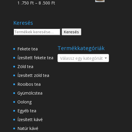
Ártartomány:
1 .750
Ft
–
8 .500
Ft
-
1
18
.750 Ft
.500 Ft
Keresés
-
8
Keresés
Keresés
.500 Ft
a
következőre:
Termékkategóriák
Fekete tea
Ízesített fekete tea
Válassz egy kategóriát
Zöld tea
Ízesített zöld tea
Rooibos tea
Gyümölcstea
Oolong
Egyéb tea
Ízesített kávé
Natúr kávé