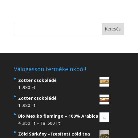
Válogasson termékeinkből!
Zotter csokoládé
1 .980
Ft
Zotter csokoládé
1 .980
Ft
Bio Mexiko flamingo – 100% Arabica
Ártartomány:
4 .950
Ft
–
18 .500
Ft
4
Zöld Sárkány - ízesített zöld tea
.950 Ft