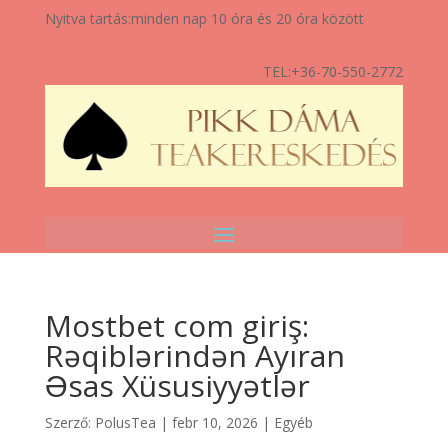
Nyitva tartás:
minden nap 10 óra és 20 óra között
TEL:
+36-70-550-2772
Mostbet com giriş:
Rəqiblərindən Ayıran
Əsas Xüsusiyyətlər
Szerző:
PolusTea
|
febr 10, 2026
|
Egyéb