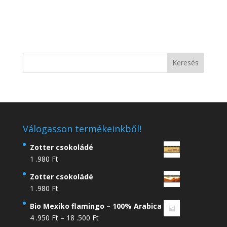
Válogasson termékeinkből!
Zotter csokoládé
1 .980
Ft
Zotter csokoládé
1 .980
Ft
Bio Mexiko flamingo – 100% Arabica
Ártartomány:
4 .950
Ft
–
18 .500
Ft