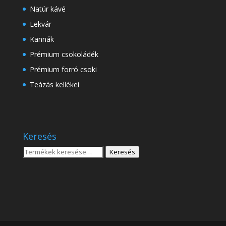
Natúr kávé
Lekvár
Kannák
Prémium csokoládék
Prémium forró csoki
Teázás kellékei
Keresés
Keresés
Keresés
a
következőre: