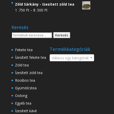
4
Zöld Sárkány - ízesített zöld tea
.950 Ft
Ártartomány:
1 .750
Ft
–
8 .500
Ft
-
1
18
.750 Ft
.500 Ft
Keresés
-
8
Keresés
Keresés
.500 Ft
a
következőre:
Termékkategóriák
Fekete tea
Ízesített fekete tea
Válassz egy kategóriát
Zöld tea
Ízesített zöld tea
Rooibos tea
Gyümölcstea
Oolong
Egyéb tea
Ízesített kávé