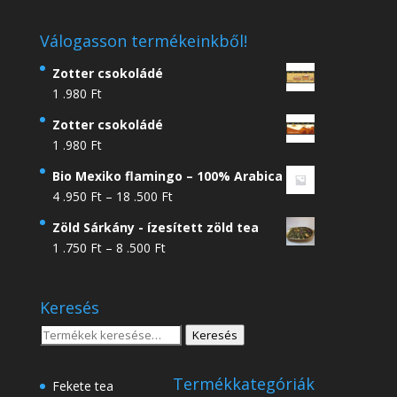
Válogasson termékeinkből!
Zotter csokoládé
1 .980
Ft
Zotter csokoládé
1 .980
Ft
Bio Mexiko flamingo – 100% Arabica
Ártartomány:
4 .950
Ft
–
18 .500
Ft
4
Zöld Sárkány - ízesített zöld tea
.950 Ft
Ártartomány:
1 .750
Ft
–
8 .500
Ft
-
1
18
.750 Ft
.500 Ft
Keresés
-
8
Keresés
Keresés
.500 Ft
a
következőre:
Termékkategóriák
Fekete tea