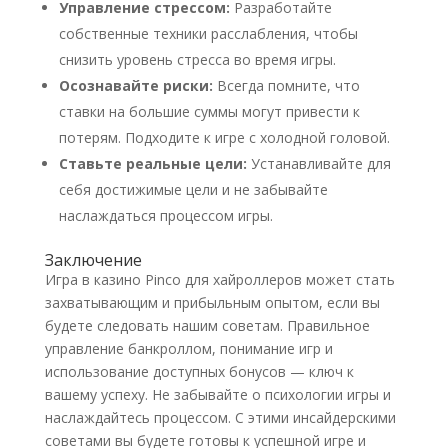
Управление стрессом:
Разработайте
собственные техники расслабления, чтобы
снизить уровень стресса во время игры.
Осознавайте риски:
Всегда помните, что
ставки на большие суммы могут привести к
потерям. Подходите к игре с холодной головой.
Ставьте реальные цели:
Устанавливайте для
себя достижимые цели и не забывайте
наслаждаться процессом игры.
Заключение
Игра в казино Pinco для хайроллеров может стать
захватывающим и прибыльным опытом, если вы
будете следовать нашим советам. Правильное
управление банкроллом, понимание игр и
использование доступных бонусов — ключ к
вашему успеху. Не забывайте о психологии игры и
наслаждайтесь процессом. С этими инсайдерскими
советами вы будете готовы к успешной игре и