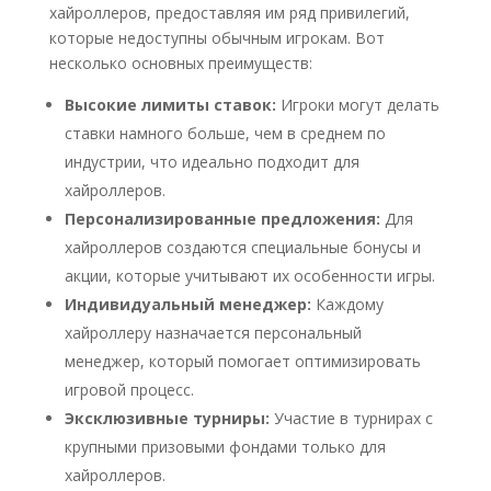
хайроллеров, предоставляя им ряд привилегий,
которые недоступны обычным игрокам. Вот
несколько основных преимуществ:
Высокие лимиты ставок:
Игроки могут делать
ставки намного больше, чем в среднем по
индустрии, что идеально подходит для
хайроллеров.
Персонализированные предложения:
Для
хайроллеров создаются специальные бонусы и
акции, которые учитывают их особенности игры.
Индивидуальный менеджер:
Каждому
хайроллеру назначается персональный
менеджер, который помогает оптимизировать
игровой процесс.
Эксклюзивные турниры:
Участие в турнирах с
крупными призовыми фондами только для
хайроллеров.