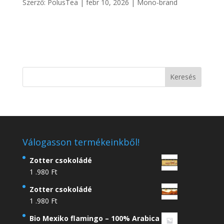
Szerző:
PolusTea
|
febr 10, 2026
|
Mono-brand
Válogasson termékeinkből!
Zotter csokoládé
1 .980
Ft
Zotter csokoládé
1 .980
Ft
Bio Mexiko flamingo – 100% Arabica