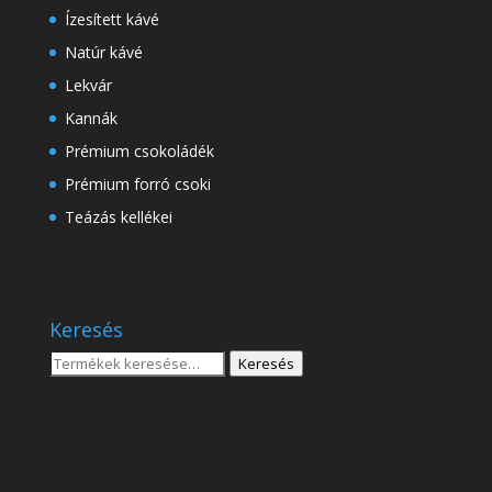
Ízesített kávé
Natúr kávé
Lekvár
Kannák
Prémium csokoládék
Prémium forró csoki
Teázás kellékei
Keresés
Keresés
Keresés
a
következőre: