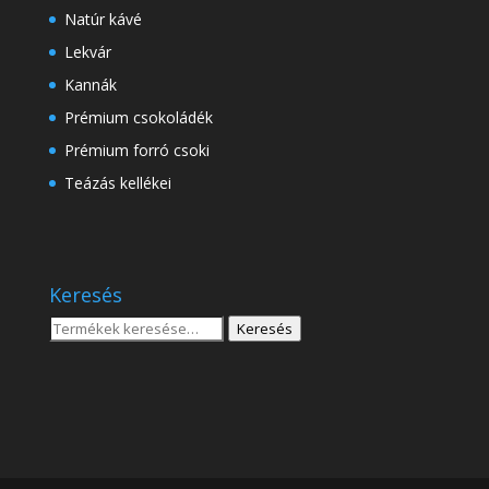
Natúr kávé
Lekvár
Kannák
Prémium csokoládék
Prémium forró csoki
Teázás kellékei
Keresés
Keresés
Keresés
a
következőre: