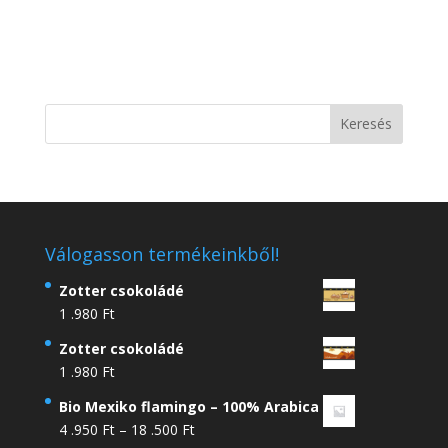
Válogasson termékeinkből!
Zotter csokoládé
1 .980
Ft
Zotter csokoládé
1 .980
Ft
Bio Mexiko flamingo – 100% Arabica
Ártartomány:
4 .950
Ft
–
18 .500
Ft