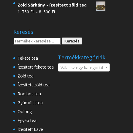
4
Zöld Sárkány - ízesített zöld tea
.950 Ft
Ártartomány:
1 .750
Ft
–
8 .500
Ft
-
1
18
.750 Ft
.500 Ft
Keresés
-
8
Keresés
Keresés
.500 Ft
a
következőre:
Termékkategóriák
Fekete tea
Ízesített fekete tea
Válassz egy kategóriát
Zöld tea
Ízesített zöld tea
Rooibos tea
Gyümölcstea
Oolong
Egyéb tea
Ízesített kávé