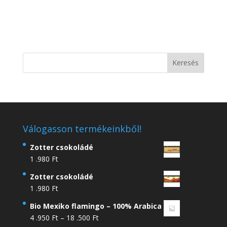
Válogasson termékeinkből!
Zotter csokoládé
1 .980
Ft
Zotter csokoládé
1 .980
Ft
Bio Mexiko flamingo – 100% Arabica
Ártartomány:
4 .950
Ft
–
18 .500
Ft