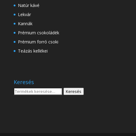
Natúr kávé
Lekvár
Kannák
Prémium csokoládék
Prémium forró csoki
Teázás kellékei
Keresés
Keresés
Keresés
a
következőre: