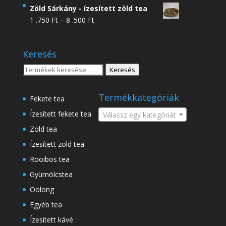
4
Zöld Sárkány - ízesített zöld tea
.950 Ft
Ártartomány:
1 .750
Ft
–
8 .500
Ft
-
1
18
.750 Ft
.500 Ft
Keresés
-
8
Keresés
Keresés
.500 Ft
a
következőre:
Termékkategóriák
Fekete tea
Ízesített fekete tea
Válassz egy kategóriát
Zöld tea
Ízesített zöld tea
Rooibos tea
Gyümölcstea
Oolong
Egyéb tea
Ízesített kávé