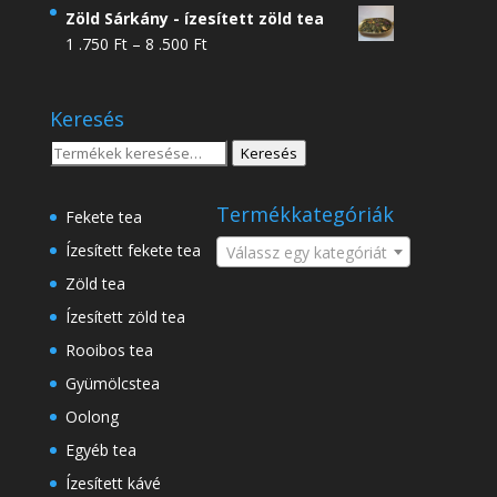
4
Zöld Sárkány - ízesített zöld tea
.950 Ft
Ártartomány:
1 .750
Ft
–
8 .500
Ft
-
1
18
.750 Ft
.500 Ft
Keresés
-
8
Keresés
Keresés
.500 Ft
a
következőre:
Termékkategóriák
Fekete tea
Ízesített fekete tea
Válassz egy kategóriát
Zöld tea
Ízesített zöld tea
Rooibos tea
Gyümölcstea
Oolong
Egyéb tea
Ízesített kávé