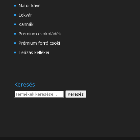
Natúr kávé
Lekvár
Kannák
Prémium csokoládék
Prémium forró csoki
Teázás kellékei
Keresés
Keresés
Keresés
a
következőre: