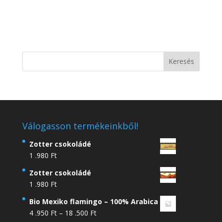
Válogasson termékeinkből!
Zotter csokoládé
1 .980
Ft
Zotter csokoládé
1 .980
Ft
Bio Mexiko flamingo – 100% Arabica
Ártartomány:
4 .950
Ft
–
18 .500
Ft