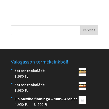
Válogasson termékeinkből!
Zotter csokoládé
1 .980
Ft
Zotter csokoládé
1 .980
Ft
Bio Mexiko flamingo – 100% Arabica
Ártartomány:
4 .950
Ft
–
18 .500
Ft