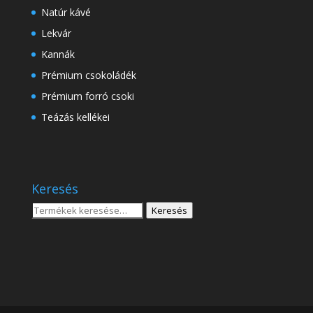
Natúr kávé
Lekvár
Kannák
Prémium csokoládék
Prémium forró csoki
Teázás kellékei
Keresés
Keresés
Keresés
a
következőre: