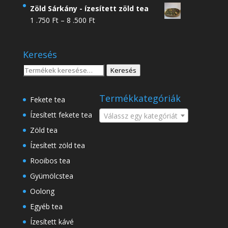
4
Zöld Sárkány - ízesített zöld tea
.950 Ft
Ártartomány:
1 .750
Ft
–
8 .500
Ft
-
1
18
.750 Ft
.500 Ft
Keresés
-
8
Keresés
Keresés
.500 Ft
a
következőre:
Termékkategóriák
Fekete tea
Ízesített fekete tea
Válassz egy kategóriát
Zöld tea
Ízesített zöld tea
Rooibos tea
Gyümölcstea
Oolong
Egyéb tea
Ízesített kávé