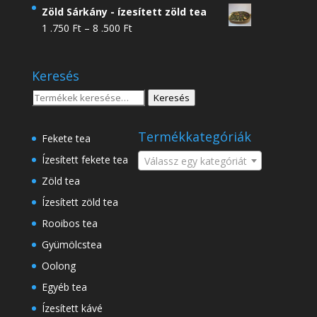
4
Zöld Sárkány - ízesített zöld tea
.950 Ft
Ártartomány:
1 .750
Ft
–
8 .500
Ft
-
1
18
.750 Ft
.500 Ft
Keresés
-
8
Keresés
Keresés
.500 Ft
a
következőre:
Termékkategóriák
Fekete tea
Ízesített fekete tea
Válassz egy kategóriát
Zöld tea
Ízesített zöld tea
Rooibos tea
Gyümölcstea
Oolong
Egyéb tea
Ízesített kávé