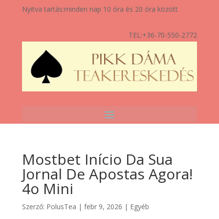
Nyitva tartás:
minden nap 10 óra és 20 óra között
TEL:
+36-70-550-2772
Mostbet Início Da Sua
Jornal De Apostas Agora!
4o Mini
Szerző:
PolusTea
|
febr 9, 2026
|
Egyéb