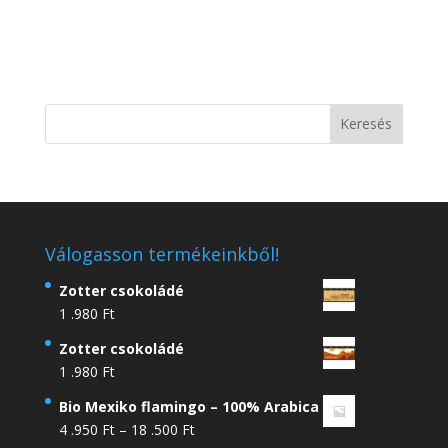
Válogasson termékeinkből!
Zotter csokoládé
1 .980
Ft
Zotter csokoládé
1 .980
Ft
Bio Mexiko flamingo – 100% Arabica
Ártartomány:
4 .950
Ft
–
18 .500
Ft