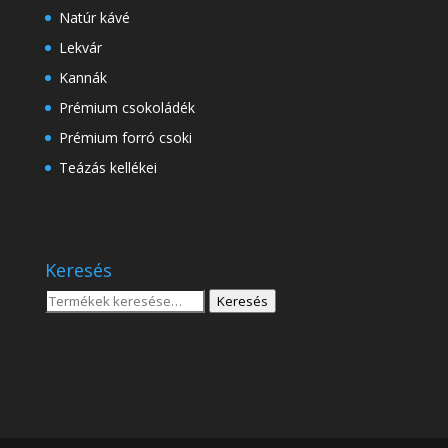
Natúr kávé
Lekvár
Kannák
Prémium csokoládék
Prémium forró csoki
Teázás kellékei
Keresés
Keresés
Keresés
a
következőre: