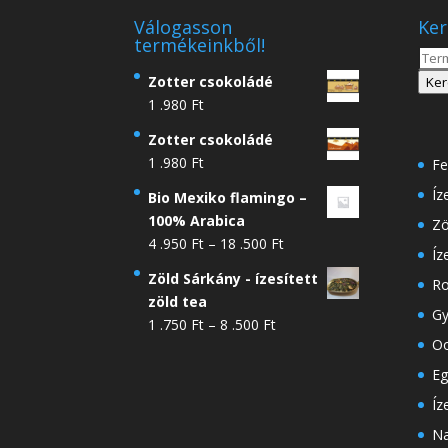
Válogasson
Ker
termékeinkből!
Kere
a
Zotter csokoládé
Ker
köve
1 .980
Ft
Zotter csokoládé
1 .980
Ft
Fe
Íz
Bio Mexiko flamingo –
100% Arabica
Zö
Ártartomány:
4 .950
Ft
–
18 .500
Ft
Íz
4
Zöld Sárkány - ízesített
Ro
.950 Ft
zöld tea
-
Gy
Ártartomány:
1 .750
Ft
–
8 .500
Ft
18
Oo
1
.500 Ft
.750 Ft
Eg
-
Íz
8
Na
.500 Ft