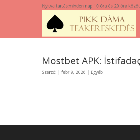
Nyitva tartás:
minden nap 10 óra és 20 óra közöt
Mostbet APK: İstifadəç
Szerző:
|
febr 9, 2026
|
Egyéb