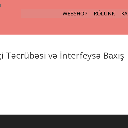
t
WEBSHOP
RÓLUNK
KA
i Təcrübəsi və İnterfeysə Baxış