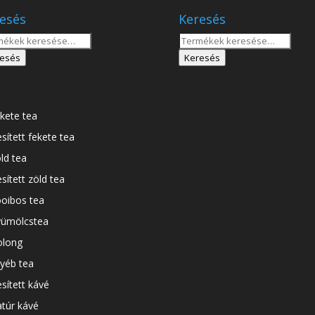
esés
Keresés
sés
Keresés
a
esés
Keresés
tkezőre:
következőre:
kete tea
esített fekete tea
ld tea
esített zöld tea
oibos tea
ümölcstea
long
yéb tea
esített kávé
túr kávé