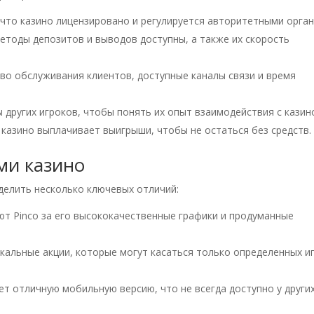
что казино лицензировано и регулируется авторитетными орган
етоды депозитов и выводов доступны, а также их скорость
во обслуживания клиентов, доступные каналы связи и время
других игроков, чтобы понять их опыт взаимодействия с казин
 казино выплачивает выигрыши, чтобы не остаться без средств.
ми казино
ыделить несколько ключевых отличий:
т Pinco за его высококачественные графики и продуманные
икальные акции, которые могут касаться только определенных и
т отличную мобильную версию, что не всегда доступно у други