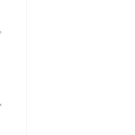
о
в
.
х