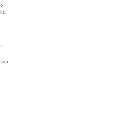
но
ке.
е
ными