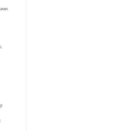
ами.
о.
гр
х