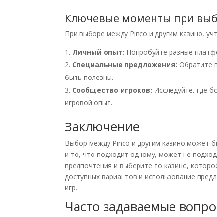
Ключевые моменты при вы
При выборе между Pinco и другим казино, у
Личный опыт:
Попробуйте разные платфор
Специальные предложения:
Обратите в
быть полезны.
Сообщество игроков:
Исследуйте, где б
игровой опыт.
Заключение
Выбор между Pinco и другим казино может б
и то, что подходит одному, может не подход
предпочтения и выберите то казино, котор
доступных вариантов и использование предл
игр.
Часто задаваемые вопро