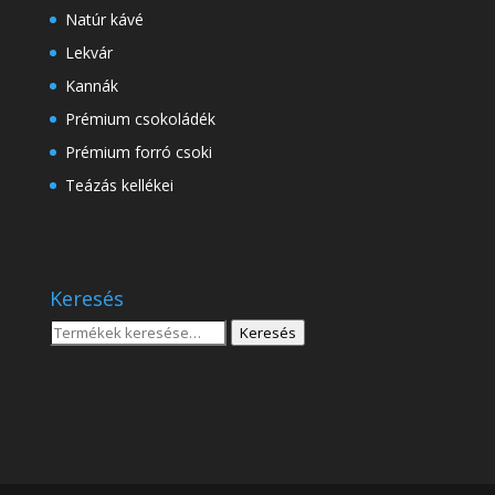
Natúr kávé
Lekvár
Kannák
Prémium csokoládék
Prémium forró csoki
Teázás kellékei
Keresés
Keresés
Keresés
a
következőre: