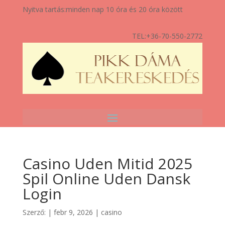
Nyitva tartás:
minden nap 10 óra és 20 óra között
TEL:
+36-70-550-2772
Casino Uden Mitid 2025
Spil Online Uden Dansk
Login
Szerző:
|
febr 9, 2026
|
casino