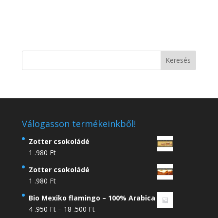
Válogasson termékeinkből!
Zotter csokoládé
1 .980
Ft
Zotter csokoládé
1 .980
Ft
Bio Mexiko flamingo – 100% Arabica
Ártartomány:
4 .950
Ft
–
18 .500
Ft