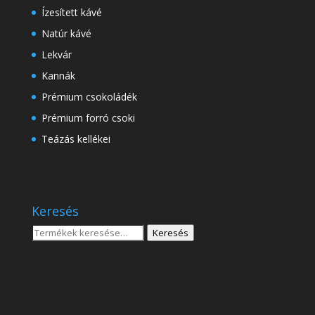
Ízesített kávé
Natúr kávé
Lekvár
Kannák
Prémium csokoládék
Prémium forró csoki
Teázás kellékei
Keresés
Keresés
Keresés
a
következőre: