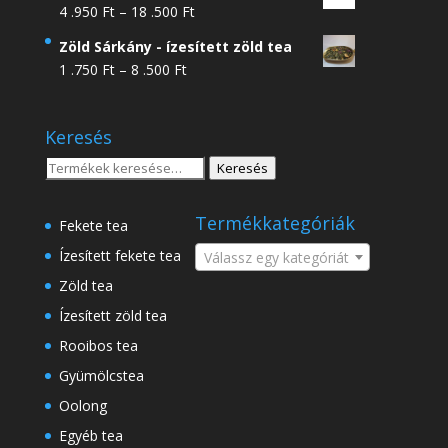
Ártartomány:
4 .950
Ft
–
18 .500
Ft
4
Zöld Sárkány - ízesített zöld tea
.950 Ft
Ártartomány:
1 .750
Ft
–
8 .500
Ft
-
1
18
.750 Ft
.500 Ft
Keresés
-
8
Keresés
Keresés
.500 Ft
a
következőre:
Termékkategóriák
Fekete tea
Ízesített fekete tea
Válassz egy kategóriát
Zöld tea
Ízesített zöld tea
Rooibos tea
Gyümölcstea
Oolong
Egyéb tea