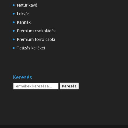
Natúr kávé
Lekvár
Kannák
Prémium csokoládék
Prémium forró csoki
Teázás kellékei
Keresés
Keresés
Keresés
a
következőre: