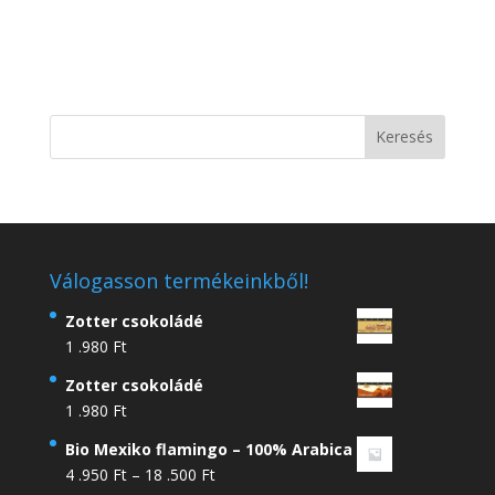
Válogasson termékeinkből!
Zotter csokoládé
1 .980
Ft
Zotter csokoládé
1 .980
Ft
Bio Mexiko flamingo – 100% Arabica
Ártartomány:
4 .950
Ft
–
18 .500
Ft