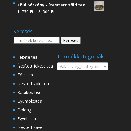
4
Zöld Sárkány - ízesített zöld tea
.950 Ft
Ártartomány:
1 .750
Ft
–
8 .500
Ft
-
1
18
.750 Ft
.500 Ft
Keresés
-
8
Keresés
Keresés
.500 Ft
a
következőre:
Termékkategóriák
Fekete tea
Ízesített fekete tea
Válassz egy kategóriát
Zöld tea
Ízesített zöld tea
Rooibos tea
Gyümölcstea
Oolong
Egyéb tea
Ízesített kávé