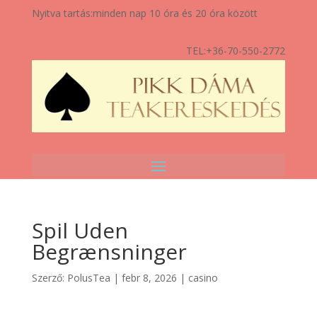
Nyitva tartás:
minden nap 10 óra és 20 óra között
TEL:
+36-70-550-2772
Spil Uden
Begrænsninger
Szerző:
PolusTea
|
febr 8, 2026
|
casino