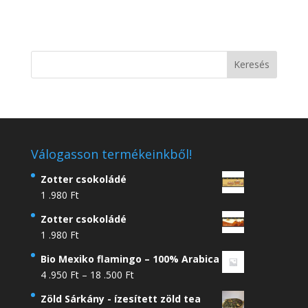
Válogasson termékeinkből!
Zotter csokoládé
1 .980
Ft
Zotter csokoládé
1 .980
Ft
Bio Mexiko flamingo – 100% Arabica
Ártartomány:
4 .950
Ft
–
18 .500
Ft
4
Zöld Sárkány - ízesített zöld tea
.950 Ft