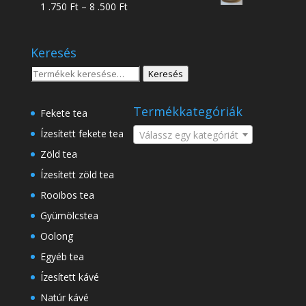
Ártartomány:
1 .750
Ft
–
8 .500
Ft
-
1
18
.750 Ft
.500 Ft
Keresés
-
8
Keresés
Keresés
.500 Ft
a
következőre:
Termékkategóriák
Fekete tea
Ízesített fekete tea
Válassz egy kategóriát
Zöld tea
Ízesített zöld tea
Rooibos tea
Gyümölcstea
Oolong
Egyéb tea
Ízesített kávé
Natúr kávé