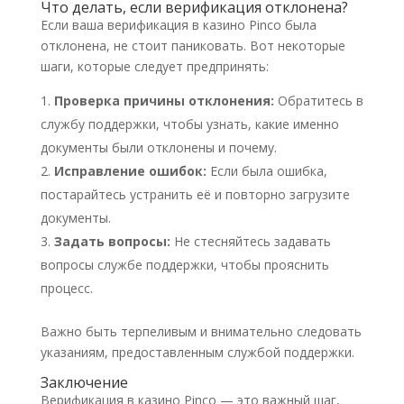
Что делать, если верификация отклонена?
Если ваша верификация в казино Pinco была
отклонена, не стоит паниковать. Вот некоторые
шаги, которые следует предпринять:
Проверка причины отклонения:
Обратитесь в
службу поддержки, чтобы узнать, какие именно
документы были отклонены и почему.
Исправление ошибок:
Если была ошибка,
постарайтесь устранить её и повторно загрузите
документы.
Задать вопросы:
Не стесняйтесь задавать
вопросы службе поддержки, чтобы прояснить
процесс.
Важно быть терпеливым и внимательно следовать
указаниям, предоставленным службой поддержки.
Заключение
Верификация в казино Pinco — это важный шаг,