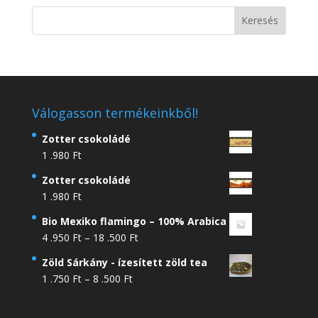
Válogasson termékeinkből!
Zotter csokoládé
1 .980
Ft
Zotter csokoládé
1 .980
Ft
Bio Mexiko flamingo – 100% Arabica
Ártartomány:
4 .950
Ft
–
18 .500
Ft
4
Zöld Sárkány - ízesített zöld tea
.950 Ft
Ártartomány:
1 .750
Ft
–
8 .500
Ft
-
1
18
.750 Ft