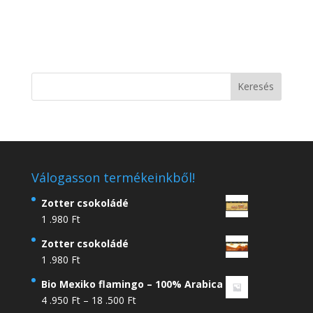
Válogasson termékeinkből!
Zotter csokoládé
1 .980
Ft
Zotter csokoládé
1 .980
Ft
Bio Mexiko flamingo – 100% Arabica
Ártartomány:
4 .950
Ft
–
18 .500
Ft