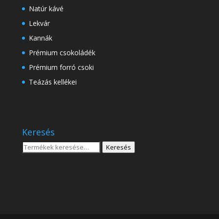
Natúr kávé
Lekvár
Kannák
Prémium csokoládék
Prémium forró csoki
Teázás kellékei
Keresés
Keresés
Keresés
a
következőre: