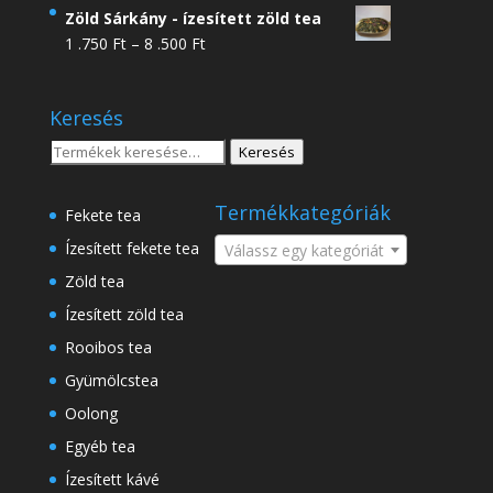
4
Zöld Sárkány - ízesített zöld tea
.950 Ft
Ártartomány:
1 .750
Ft
–
8 .500
Ft
-
1
18
.750 Ft
.500 Ft
Keresés
-
8
Keresés
Keresés
.500 Ft
a
következőre:
Termékkategóriák
Fekete tea
Ízesített fekete tea
Válassz egy kategóriát
Zöld tea
Ízesített zöld tea
Rooibos tea
Gyümölcstea
Oolong
Egyéb tea
Ízesített kávé