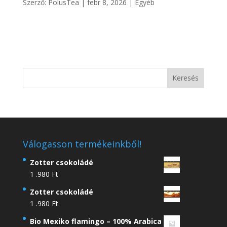
Szerző:
PolusTea
|
febr 8, 2026
|
Egyéb
Válogasson termékeinkből!
Zotter csokoládé
1 .980
Ft
Zotter csokoládé
1 .980
Ft
Bio Mexiko flamingo – 100% Arabica