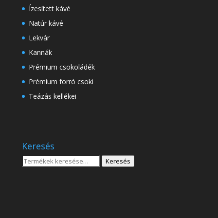
Ízesített kávé
Natúr kávé
Lekvár
Kannák
Prémium csokoládék
Prémium forró csoki
Teázás kellékei
Keresés
Keresés
Keresés
a
következőre: