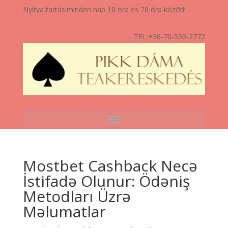
Nyitva tartás:
minden nap 10 óra és 20 óra között
TEL:
+36-70-550-2772
Mostbet Cashback Necə
İstifadə Olunur: Ödəniş
Metodları Üzrə
Məlumatlar