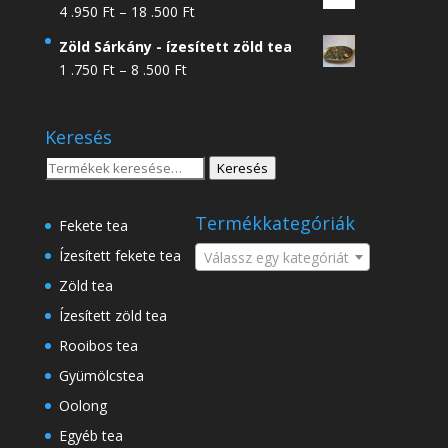
Ártartomány:
4 .950
Ft
–
18 .500
Ft
4
Zöld Sárkány - ízesített zöld tea
.950 Ft
Ártartomány:
1 .750
Ft
–
8 .500
Ft
-
1
18
.750 Ft
.500 Ft
Keresés
-
8
Keresés
Keresés
.500 Ft
a
következőre:
Termékkategóriák
Fekete tea
Ízesített fekete tea
Válassz egy kategóriát
Zöld tea
Ízesített zöld tea
Rooibos tea
Gyümölcstea
Oolong
Egyéb tea