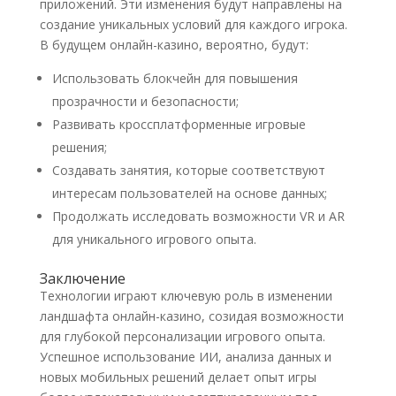
приложений. Эти изменения будут направлены на
создание уникальных условий для каждого игрока.
В будущем онлайн-казино, вероятно, будут:
Использовать блокчейн для повышения
прозрачности и безопасности;
Развивать кроссплатформенные игровые
решения;
Создавать занятия, которые соответствуют
интересам пользователей на основе данных;
Продолжать исследовать возможности VR и AR
для уникального игрового опыта.
Заключение
Технологии играют ключевую роль в изменении
ландшафта онлайн-казино, созидая возможности
для глубокой персонализации игрового опыта.
Успешное использование ИИ, анализа данных и
новых мобильных решений делает опыт игры