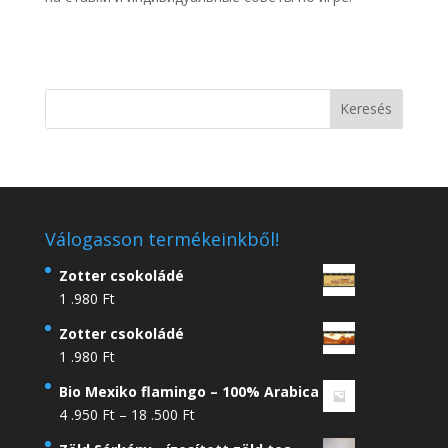
Válogasson termékeinkből!
Zotter csokoládé
1 .980
Ft
Zotter csokoládé
1 .980
Ft
Bio Mexiko flamingo – 100% Arabica
Ártartomány:
4 .950
Ft
–
18 .500
Ft
4