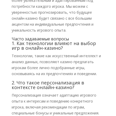
более увлекательным и адаптированным под
потребности каждого игрока. Мы можем с
уверенностью прогнозировать, что будущее
онлайн-казино будет связано с все большим
акцентом на индивидуальные предпочтения и
уникальность игрового опыта.
Часто задаваемые вопросы
1. Как технологии влияют на выбор
игр в онлайн-казино?
Технологии, такие как искусственный интеллект и
анализ данных, позволяют казино предлагать
игрокам более лично подобранные игры,
основываясь на их предпочтениях и поведении.
2. Что такое персонализация в
контексте онлайн-казино?
Персонализация означает адаптацию игрового
опыта к интересам и поведению конкретного
игрока, включая рекомендации по играм,
специальные бонусы и уникальные предложения.