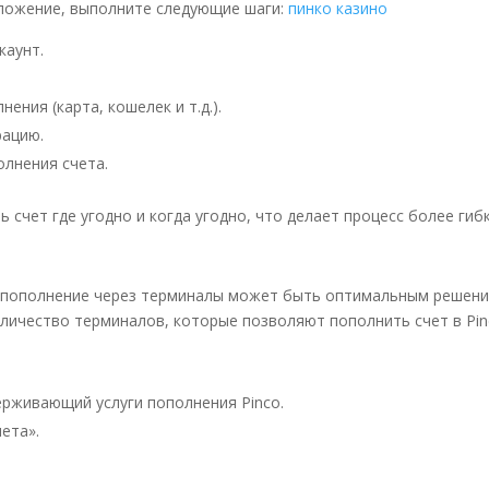
ложение, выполните следующие шаги:
пинко казино
каунт.
ния (карта, кошелек и т.д.).
рацию.
лнения счета.
счет где угодно и когда угодно, что делает процесс более гиб
и, пополнение через терминалы может быть оптимальным решени
ичество терминалов, которые позволяют пополнить счет в Pin
ерживающий услуги пополнения Pinco.
ета».