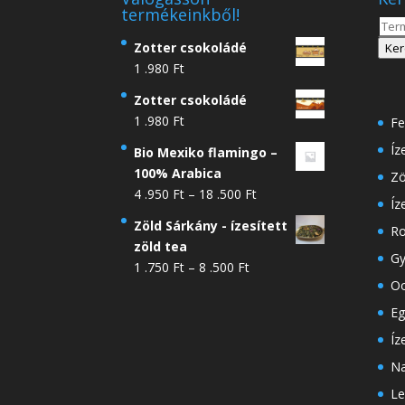
termékeinkből!
Kere
a
Zotter csokoládé
Ker
köve
1 .980
Ft
Zotter csokoládé
1 .980
Ft
Fe
Íz
Bio Mexiko flamingo –
100% Arabica
Zö
Ártartomány:
4 .950
Ft
–
18 .500
Ft
Íz
4
Zöld Sárkány - ízesített
Ro
.950 Ft
zöld tea
-
Gy
Ártartomány:
1 .750
Ft
–
8 .500
Ft
18
Oo
1
.500 Ft
.750 Ft
Eg
-
Íz
8
Na
.500 Ft
Le