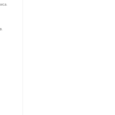
иса.
в.