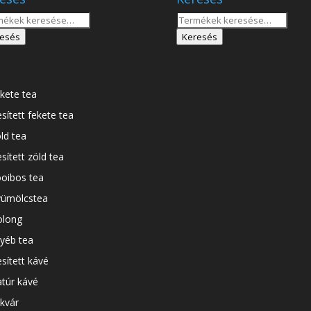
sés
Keresés
a
esés
Keresés
tkezőre:
következőre:
kete tea
esített fekete tea
ld tea
esített zöld tea
oibos tea
ümölcstea
long
yéb tea
esített kávé
túr kávé
kvár