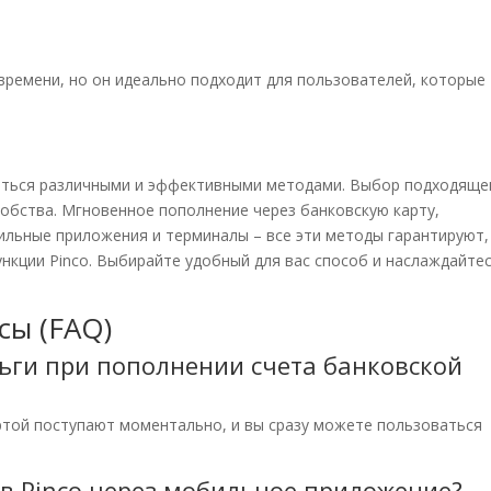
ремени, но он идеально подходит для пользователей, которые
яться различными и эффективными методами. Выбор подходяще
добства. Мгновенное пополнение через банковскую карту,
ильные приложения и терминалы – все эти методы гарантируют,
кции Pinco. Выбирайте удобный для вас способ и наслаждайте
сы (FAQ)
ньги при пополнении счета банковской
ртой поступают моментально, и вы сразу можете пользоваться
т в Pinco через мобильное приложение?