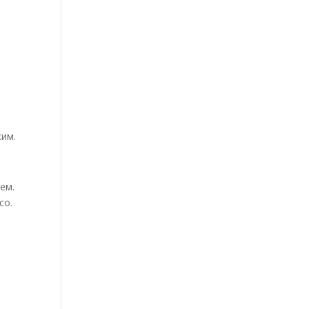
ким.
ем.
co.