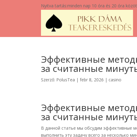
Nyitva tartás:
minden nap 10 óra és 20 óra közöt
Эффективные методы:
за считанные минут
Szerző:
PolusTea
|
febr 8, 2026
|
casino
Эффективные методы:
за считанные минут
В данной статье мы обсудим эффективные ме
выполнить эту задачу всего за несколько ми