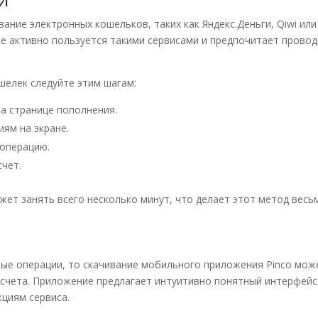
ание электронных кошельков, таких как Яндекс.Деньги, Qiwi или
е активно пользуется такими сервисами и предпочитает прово
шелек следуйте этим шагам:
а странице пополнения.
иям на экране.
 операцию.
счет.
ет занять всего несколько минут, что делает этот метод весь
ые операции, то скачивание мобильного приложения Pinco мож
 счета. Приложение предлагает интуитивно понятный интерфейс
циям сервиса.