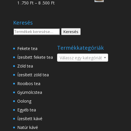
Ártartomány:
1 .750
Ft
–
8 .500
Ft
-
1
18
.750 Ft
.500 Ft
Keresés
-
8
Keresés
Keresés
.500 Ft
a
következőre:
Termékkategóriák
Fekete tea
Ízesített fekete tea
Válassz egy kategóriát
Zöld tea
Ízesített zöld tea
Rooibos tea
Gyümölcstea
Oolong
Egyéb tea
Ízesített kávé
Natúr kávé