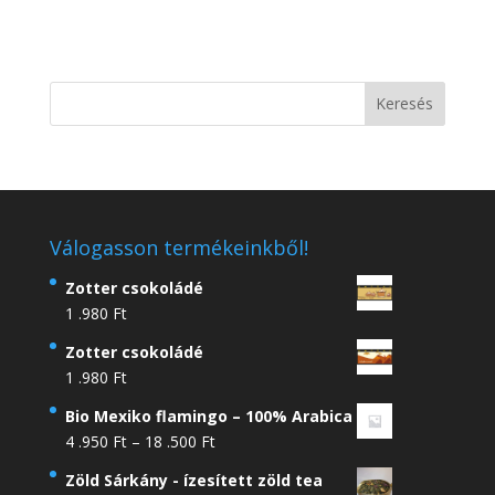
Válogasson termékeinkből!
Zotter csokoládé
1 .980
Ft
Zotter csokoládé
1 .980
Ft
Bio Mexiko flamingo – 100% Arabica
Ártartomány:
4 .950
Ft
–
18 .500
Ft
4
Zöld Sárkány - ízesített zöld tea
.950 Ft