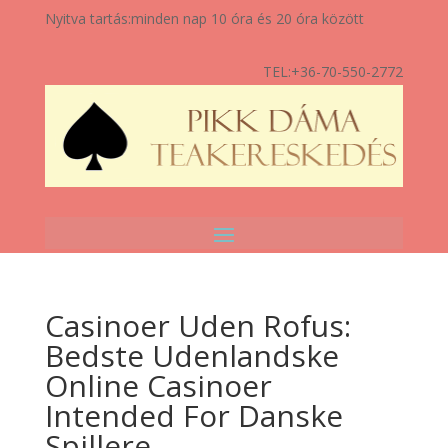
Nyitva tartás:
minden nap 10 óra és 20 óra között
TEL:
+36-70-550-2772
Casinoer Uden Rofus:
Bedste Udenlandske
Online Casinoer
Intended For Danske
Spillere