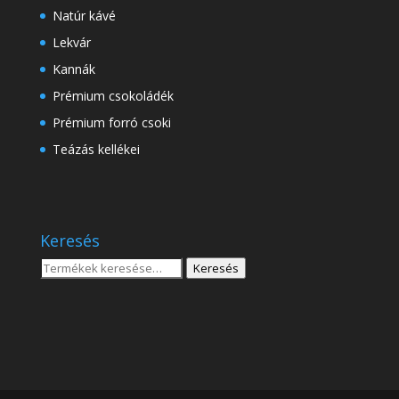
Natúr kávé
Lekvár
Kannák
Prémium csokoládék
Prémium forró csoki
Teázás kellékei
Keresés
Keresés
Keresés
a
következőre: