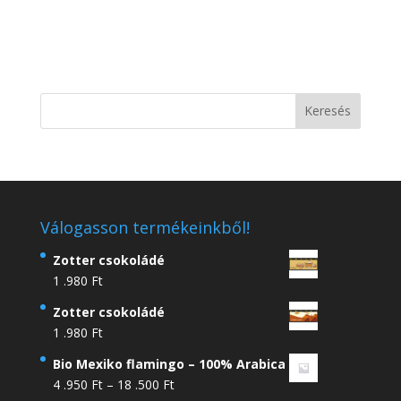
Válogasson termékeinkből!
Zotter csokoládé
1 .980
Ft
Zotter csokoládé
1 .980
Ft
Bio Mexiko flamingo – 100% Arabica
Ártartomány:
4 .950
Ft
–
18 .500
Ft