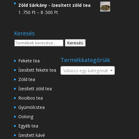
4
Zöld Sárkány - ízesített zöld tea
.950 Ft
Ártartomány:
1 .750
Ft
–
8 .500
Ft
-
1
18
.750 Ft
.500 Ft
Keresés
-
8
Keresés
Keresés
.500 Ft
a
következőre:
Termékkategóriák
Fekete tea
Ízesített fekete tea
Válassz egy kategóriát
Zöld tea
Ízesített zöld tea
Rooibos tea
Gyümölcstea
Oolong
Egyéb tea
Ízesített kávé