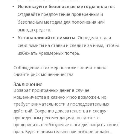
Используйте безопасные методы оплаты:
Отдавайте предпочтение проверенным и
безопасным методам для пополнения или
вывода средств.
Устанавливайте лимиты:
Определите для
себя лимиты на ставки и следите за ними, чтобы
избежать чрезмерных потерь.
Соблюдение этих мер позволит значительно
снизить риск мошенничества.
Заключение
Возврат проигранных денег в случае
мошенничества в казино Pinco возможен, но
требует внимательности и последовательных
действий. Сохранив доказательства и следуя
приведенным рекомендациям, вы можете
предпринять необходимые шаги для защиты своих
прав. Будьте внимательны при выборе онлайн-