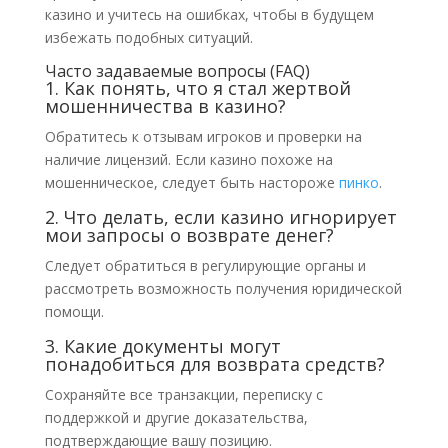
казино и учитесь на ошибках, чтобы в будущем
избежать подобных ситуаций.
Часто задаваемые вопросы (FAQ)
1. Как понять, что я стал жертвой
мошенничества в казино?
Обратитесь к отзывам игроков и проверки на
наличие лицензий. Если казино похоже на
мошенническое, следует быть настороже
пинко
.
2. Что делать, если казино игнорирует
мои запросы о возврате денег?
Следует обратиться в регулирующие органы и
рассмотреть возможность получения юридической
помощи.
3. Какие документы могут
понадобиться для возврата средств?
Сохраняйте все транзакции, переписку с
поддержкой и другие доказательства,
подтверждающие вашу позицию.