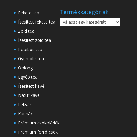
a
következőre:
Termékkategóriák
Fekete tea
Ízesített fekete tea
Zöld tea
Ízesített zöld tea
Rooibos tea
Gyümölcstea
Oolong
Egyéb tea
Ízesített kávé
Natúr kávé
Lekvár
Kannák
Prémium csokoládék
Prémium forró csoki