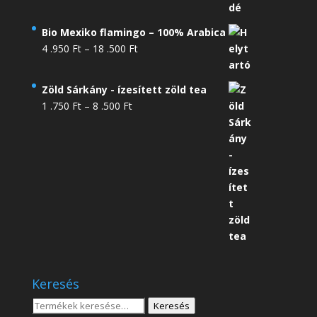
Bio Mexiko flamingo – 100% Arabica
Ártartomány:
4 .950
Ft
–
18 .500
Ft
4
.950 Ft
Zöld Sárkány - ízesített zöld tea
-
Ártartomány:
1 .750
Ft
–
8 .500
Ft
18
1
.500 Ft
.750 Ft
-
8
.500 Ft
Keresés
Keresés
Keresés