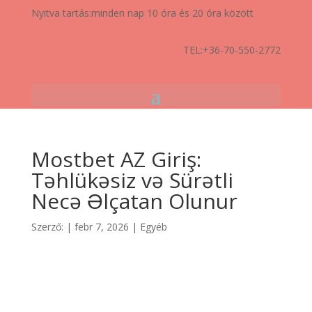
Nyitva tartás:
minden nap 10 óra és 20 óra között
TEL:
+36-70-550-2772
Mostbet AZ Giriş:
Təhlükəsiz və Sürətli
Necə Əlçatan Olunur
Szerző:
|
febr 7, 2026
|
Egyéb