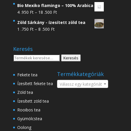
Bio Mexiko flamingo – 100% Arabica
Ártartomány:
4 .950
Ft
–
18 .500
Ft
4
Zöld Sárkány - ízesített zöld tea
.950 Ft
Ártartomány:
1 .750
Ft
–
8 .500
Ft
-
1
18
.750 Ft
.500 Ft
Keresés
-
8
Keresés
Keresés
.500 Ft
a
következőre:
Termékkategóriák
Fekete tea
Ízesített fekete tea
Válassz egy kategóriát
Zöld tea
Ízesített zöld tea
Rooibos tea
Gyümölcstea
Oolong