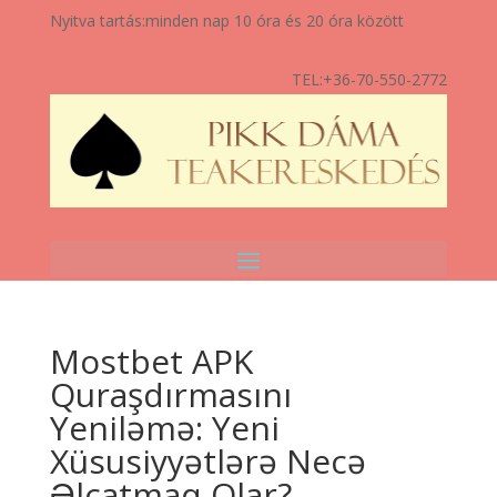
Nyitva tartás:
minden nap 10 óra és 20 óra között
TEL:
+36-70-550-2772
Mostbet APK
Quraşdırmasını
Yeniləmə: Yeni
Xüsusiyyətlərə Necə
Əlçatmaq Olar?