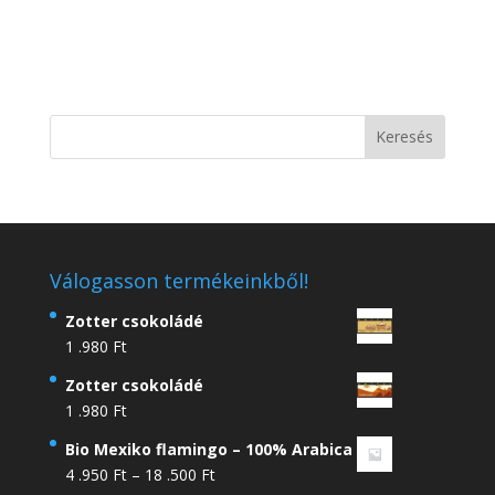
Válogasson termékeinkből!
Zotter csokoládé
1 .980
Ft
Zotter csokoládé
1 .980
Ft
Bio Mexiko flamingo – 100% Arabica
Ártartomány:
4 .950
Ft
–
18 .500
Ft