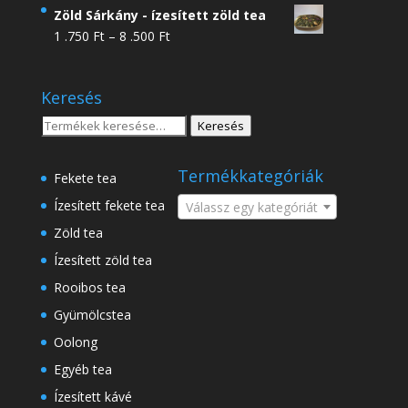
4
Zöld Sárkány - ízesített zöld tea
.950 Ft
Ártartomány:
1 .750
Ft
–
8 .500
Ft
-
1
18
.750 Ft
.500 Ft
Keresés
-
8
Keresés
Keresés
.500 Ft
a
következőre:
Termékkategóriák
Fekete tea
Ízesített fekete tea
Válassz egy kategóriát
Zöld tea
Ízesített zöld tea
Rooibos tea
Gyümölcstea
Oolong
Egyéb tea
Ízesített kávé