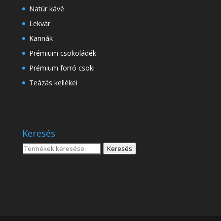
Natúr kávé
Lekvár
Kannák
Prémium csokoládék
Prémium forró csoki
Teázás kellékei
Keresés
Keresés
Keresés
a
következőre: