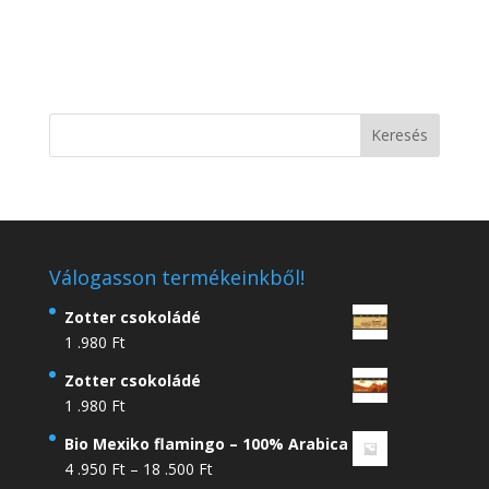
Válogasson termékeinkből!
Zotter csokoládé
1 .980
Ft
Zotter csokoládé
1 .980
Ft
Bio Mexiko flamingo – 100% Arabica
Ártartomány:
4 .950
Ft
–
18 .500
Ft