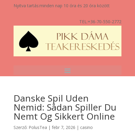
Nyitva tartás:
minden nap 10 óra és 20 óra között
TEL:
+36-70-550-2772
Danske Spil Uden
Nemid: Sådan Spiller Du
Nemt Og Sikkert Online
Szerző:
PolusTea
|
febr 7, 2026
|
casino