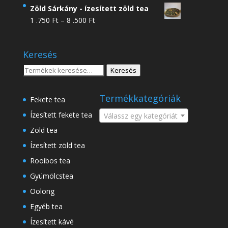
4
Zöld Sárkány - ízesített zöld tea
.950 Ft
Ártartomány:
1 .750
Ft
–
8 .500
Ft
-
1
18
.750 Ft
.500 Ft
Keresés
-
8
Keresés
Keresés
.500 Ft
a
következőre:
Termékkategóriák
Fekete tea
Ízesített fekete tea
Válassz egy kategóriát
Zöld tea
Ízesített zöld tea
Rooibos tea
Gyümölcstea
Oolong
Egyéb tea
Ízesített kávé