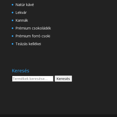
Natúr kávé
Lekvár
Kannák
Prémium csokoládék
Prémium forró csoki
Teázás kellékei
Keresés
Keresés
Keresés
a
következőre: