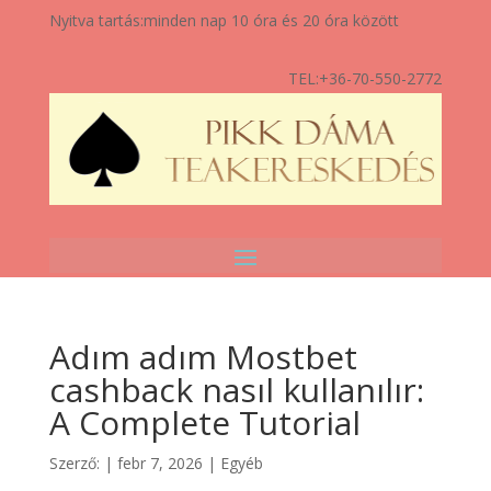
Nyitva tartás:
minden nap 10 óra és 20 óra között
TEL:
+36-70-550-2772
Adım adım Mostbet
cashback nasıl kullanılır:
A Complete Tutorial
Szerző:
|
febr 7, 2026
|
Egyéb