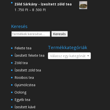
4
Zöld Sárkány - ízesített zöld tea
.950 Ft
Ártartomány:
1 .750
Ft
–
8 .500
Ft
-
1
18
.750 Ft
.500 Ft
Keresés
-
8
Keresés
Keresés
.500 Ft
a
következőre:
Termékkategóriák
Fekete tea
Ízesített fekete tea
Válassz egy kategóriát
Zöld tea
Ízesített zöld tea
Rooibos tea
Gyümölcstea
Oolong
Egyéb tea
Ízesített kávé