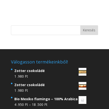
Válogasson termékeinkből!
Zotter csokoládé
1 .980
Ft
Zotter csokoládé
1 .980
Ft
Bio Mexiko flamingo – 100% Arabica
Ártartomány:
4 .950
Ft
–
18 .500
Ft