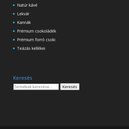
Natúr kávé
Lekvár
Kannák
Prémium csokoládék
Prémium forró csoki
Teázás kellékei
Keresés
Keresés
Keresés
a
következőre: