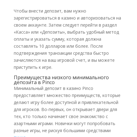
Чтобы внести депозит, вам нужно
зарегистрироваться в казино и авторизоваться на
своем аккаунте. Затем следует перейти в раздел
«Касса» или «Депозиты», выбрать удобный метод
оплаты и указать сумму, которая должна
составлять 10 долларов или более. После
подтверждения транзакции средства быстро
зачисляются на ваш игровой счет, и вы можете
приступить к игре.
Преимущества низкого минимального
депозита в Pinco
Минимальный депозит в казино Pinco
предоставляет множество преимуществ, которые
делают игру более доступной и привлекательной
для игроков. Во-первых, он открывает двери для
тех, кто только начинает свое знакомство с
азартными играми. Новички могут попробовать
разные игры, не рискуя большими средствами