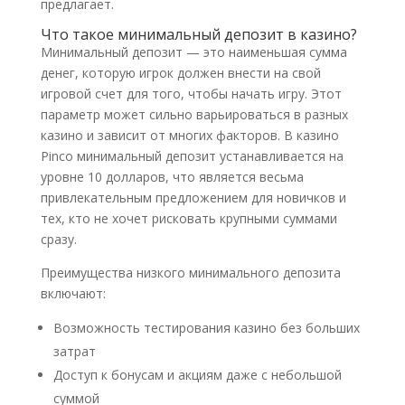
предлагает.
Что такое минимальный депозит в казино?
Минимальный депозит — это наименьшая сумма
денег, которую игрок должен внести на свой
игровой счет для того, чтобы начать игру. Этот
параметр может сильно варьироваться в разных
казино и зависит от многих факторов. В казино
Pinco минимальный депозит устанавливается на
уровне 10 долларов, что является весьма
привлекательным предложением для новичков и
тех, кто не хочет рисковать крупными суммами
сразу.
Преимущества низкого минимального депозита
включают:
Возможность тестирования казино без больших
затрат
Доступ к бонусам и акциям даже с небольшой
суммой