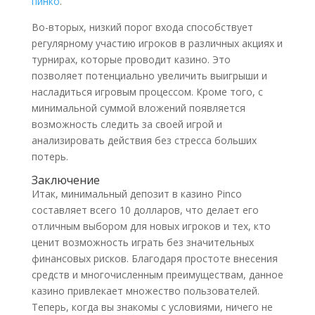
пинко
.
Во-вторых, низкий порог входа способствует
регулярному участию игроков в различных акциях и
турнирах, которые проводит казино. Это
позволяет потенциально увеличить выигрыши и
насладиться игровым процессом. Кроме того, с
минимальной суммой вложений появляется
возможность следить за своей игрой и
анализировать действия без стресса больших
потерь.
Заключение
Итак, минимальный депозит в казино Pinco
составляет всего 10 долларов, что делает его
отличным выбором для новых игроков и тех, кто
ценит возможность играть без значительных
финансовых рисков. Благодаря простоте внесения
средств и многочисленным преимуществам, данное
казино привлекает множество пользователей.
Теперь, когда вы знакомы с условиями, ничего не