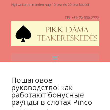
Nyitva tartás:
minden nap 10 óra és 20 óra között
TEL:
+36-70-550-2772
Пошаговое
руководство: как
работают бонусные
раунды в слотах Pinco