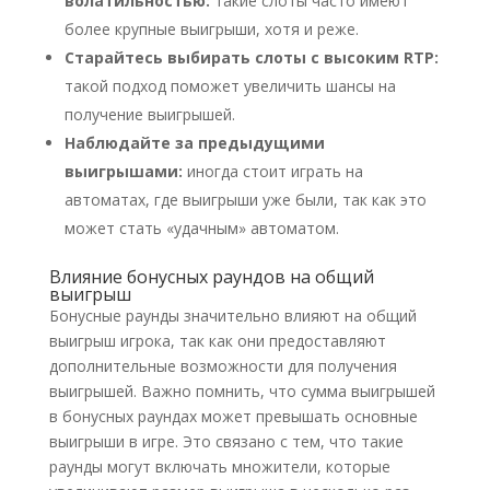
волатильностью:
такие слоты часто имеют
более крупные выигрыши, хотя и реже.
Старайтесь выбирать слоты с высоким RTP:
такой подход поможет увеличить шансы на
получение выигрышей.
Наблюдайте за предыдущими
выигрышами:
иногда стоит играть на
автоматах, где выигрыши уже были, так как это
может стать «удачным» автоматом.
Влияние бонусных раундов на общий
выигрыш
Бонусные раунды значительно влияют на общий
выигрыш игрока, так как они предоставляют
дополнительные возможности для получения
выигрышей. Важно помнить, что сумма выигрышей
в бонусных раундах может превышать основные
выигрыши в игре. Это связано с тем, что такие
раунды могут включать множители, которые