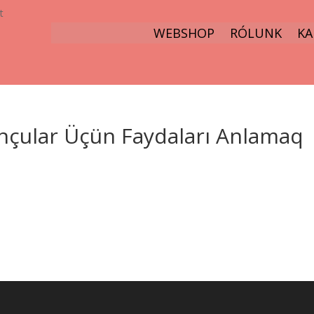
t
WEBSHOP
RÓLUNK
KA
unçular Üçün Faydaları Anlamaq