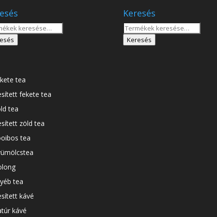
esés
Keresés
sés
Keresés
a
esés
Keresés
tkezőre:
következőre:
kete tea
esített fekete tea
ld tea
esített zöld tea
oibos tea
ümölcstea
long
yéb tea
esített kávé
túr kávé