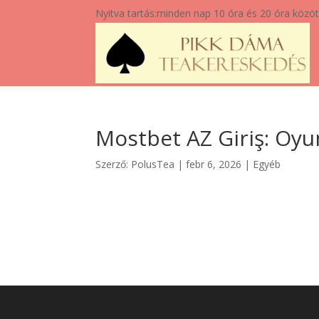
Nyitva tartás:
minden nap 10 óra és 20 óra közöt
Mostbet AZ Giriş: Oy
Szerző:
PolusTea
|
febr 6, 2026
|
Egyéb