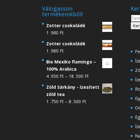
Válogasson
Ker
termékeinkből!
Kere
a
Zotter csokoládé
Ker
köve
1 .980
Ft
Zotter csokoládé
1 .980
Ft
Fe
Íz
Bio Mexiko flamingo –
100% Arabica
Zö
Ártartomány:
4 .950
Ft
–
18 .500
Ft
Íz
4
Zöld Sárkány - ízesített
Ro
.950 Ft
zöld tea
-
Gy
Ártartomány:
1 .750
Ft
–
8 .500
Ft
18
Oo
1
.500 Ft
.750 Ft
Eg
-
Íz
8
Na
.500 Ft