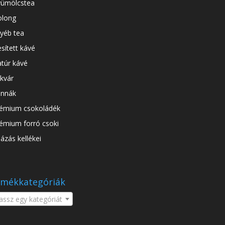
ümölcstea
long
yéb tea
esített kávé
túr kávé
kvár
nnák
émium csokoládék
émium forró csoki
ázás kellékei
mékkategóriák
assz egy kategóriát