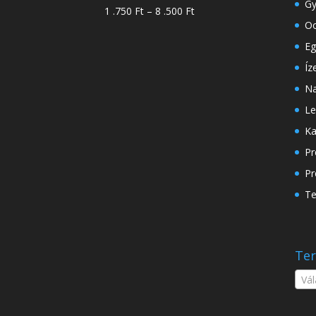
-
Gy
Ártartomány:
1 .750
Ft
–
8 .500
Ft
18
Oo
1
.500 Ft
.750 Ft
Eg
-
Íz
8
Na
.500 Ft
Le
Ka
Pr
Pr
Te
Ter
Vál