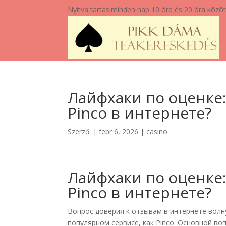
Nyitva tartás:
minden nap 10 óra és 20 óra közöt
Лайфхаки по оценке
Pinco в интернете?
Szerző:
|
febr 6, 2026
|
casino
Лайфхаки по оценке
Pinco в интернете?
Вопрос доверия к отзывам в интернете волн
популярном сервисе, как Pinco. Основной во