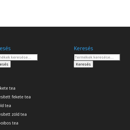
esés
Keresés
sés
Keresés
a
esés
Keresés
tkezőre:
következőre:
kete tea
esített fekete tea
ld tea
esített zöld tea
oibos tea