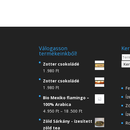
Válogasson
Ker
termékeinkből!
Kere
a
Zotter csokoládé
Ker
köve
1 .980
Ft
Zotter csokoládé
1 .980
Ft
Fe
Íz
Bio Mexiko flamingo –
100% Arabica
Zö
Ártartomány:
4 .950
Ft
–
18 .500
Ft
Íz
4
Zöld Sárkány - ízesített
Ro
.950 Ft
zöld tea