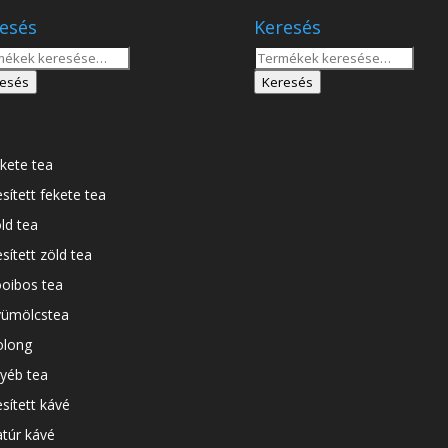
esés
Keresés
sés
Keresés
a
esés
Keresés
tkezőre:
következőre:
kete tea
esített fekete tea
ld tea
esített zöld tea
oibos tea
ümölcstea
long
yéb tea
esített kávé
túr kávé