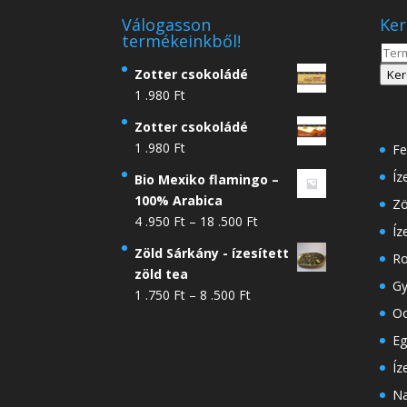
Válogasson
Ker
termékeinkből!
Kere
a
Zotter csokoládé
Ker
köve
1 .980
Ft
Zotter csokoládé
1 .980
Ft
Fe
Íz
Bio Mexiko flamingo –
100% Arabica
Zö
Ártartomány:
4 .950
Ft
–
18 .500
Ft
Íz
4
Zöld Sárkány - ízesített
Ro
.950 Ft
zöld tea
-
Gy
Ártartomány:
1 .750
Ft
–
8 .500
Ft
18
Oo
1
.500 Ft
.750 Ft
Eg
-
Íz
8
Na
.500 Ft