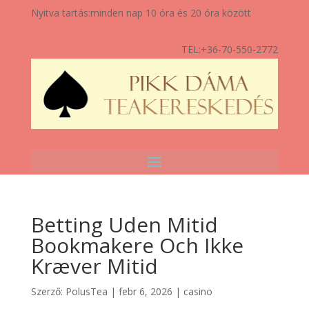
Nyitva tartás:
minden nap 10 óra és 20 óra között
TEL:
+36-70-550-2772
Betting Uden Mitid
Bookmakere Och Ikke
Kræver Mitid
Szerző:
PolusTea
|
febr 6, 2026
|
casino