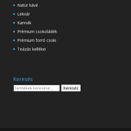
Natúr kávé
Lekvár
Kannák
Prémium csokoládék
Prémium forró csoki
Teázás kellékei
Keresés
Keresés
Keresés
a
következőre: