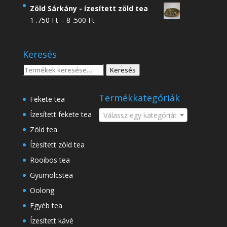
4
Zöld Sárkány - ízesített zöld tea
.950 Ft
Ártartomány:
1 .750
Ft
–
8 .500
Ft
-
1
18
.750 Ft
.500 Ft
Keresés
-
8
Keresés
Keresés
.500 Ft
a
következőre:
Termékkategóriák
Fekete tea
Ízesített fekete tea
Válassz egy kategóriát
Zöld tea
Ízesített zöld tea
Rooibos tea
Gyümölcstea
Oolong
Egyéb tea
Ízesített kávé