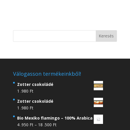
Válogasson termékeinkből!
Zotter csokoládé
1 .980
Ft
Zotter csokoládé
1 .980
Ft
Bio Mexiko flamingo – 100% Arabica
Ártartomány:
4 .950
Ft
–
18 .500
Ft